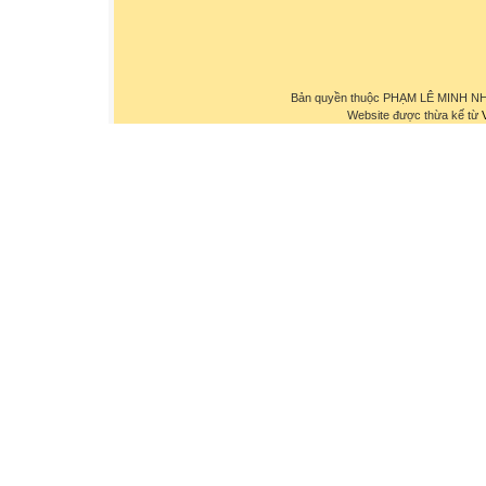
Bản quyền thuộc PHẠM LÊ MINH NHỰ
Website được thừa kế từ