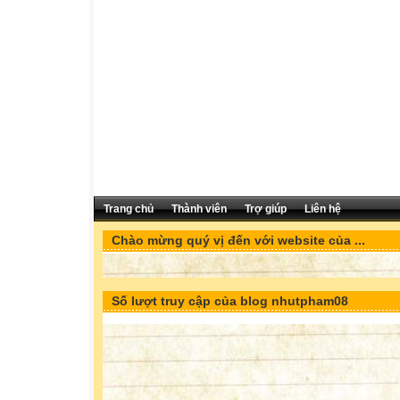
Trang chủ
Thành viên
Trợ giúp
Liên hệ
Chào mừng quý vị đến với website của ...
Số lượt truy cập của blog nhutpham08