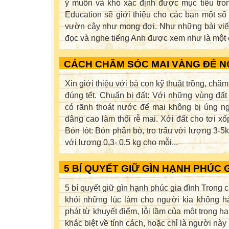
ý muốn và khó xác định được mục tiêu tron
Education sẽ giới thiệu cho các bạn một s
vườn cây như mong đợi. Như những bài viết
đọc và nghe tiếng Anh được xem như là một c
CÁCH CHĂM SÓC MAI VÀNG ĐỂ N
Xin giới thiệu với bà con kỹ thuật trồng, ch
đúng tết. Chuẩn bị đất: Với những vùng đất 
có rãnh thoát nước để mai không bị úng 
dâng cao làm thối rễ mai. Xới đất cho tơi xố
Bón lót: Bón phân bò, tro trấu với lượng 3-
với lượng 0,3- 0,5 kg cho mỗi...
5 BÍ QUYẾT GIỮ GÌN HẠNH PHÚC G
5 bí quyết giữ gìn hạnh phúc gia đình Trong 
khỏi những lúc làm cho người kia không hà
phát từ khuyết điểm, lỗi lầm của một trong ha
khác biệt về tính cách, hoặc chỉ là người này 