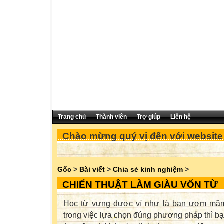
Trang chủ
Thành viên
Trợ giúp
Liên hệ
Chào mừng quý vị đến với website c
Gốc
>
Bài viết
>
Chia sẻ kinh nghiệm
>
CHIẾN THUẬT LÀM GIÀU VỐN TỪ
Học từ vựng được ví như là bạn ươm mầm
trong việc lựa chọn đúng phương pháp thì bạ