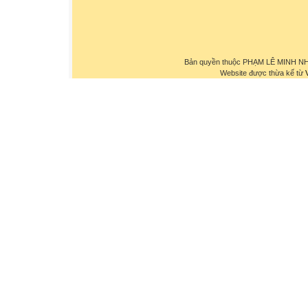
Bản quyền thuộc PHẠM LÊ MINH NHỰ
Website được thừa kế từ