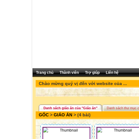
Trang chủ
Thành viên
Trợ giúp
Liên hệ
Chào mừng quý vị đến với website của ...
Danh sách giáo án của "Giáo án"
Danh sách thư mục 
GỐC
>
GIÁO ÁN
> (4 bài)