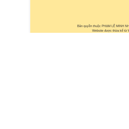
Bản quyền thuộc PHẠM LÊ MINH NHỰ
Website được thừa kế từ