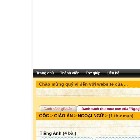
Trang chủ
Thành viên
Trợ giúp
Liên hệ
Chào mừng quý vị đến với website của ...
Danh sách giáo án
Danh sách thư mục con của "Ngoạ
GỐC
>
GIÁO ÁN
>
NGOẠI NGỮ
> (1 thư mục)
Tiếng Anh
(4 bài)