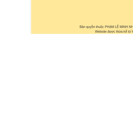
Bản quyền thuộc PHẠM LÊ MINH NHỰ
Website được thừa kế từ