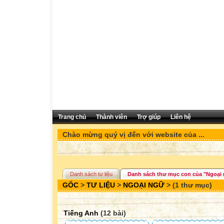
Trang chủ
Thành viên
Trợ giúp
Liên hệ
Chào mừng quý vị đến với website của ...
Danh sách tư liệu
Danh sách thư mục con của "Ngoại
GỐC
>
TƯ LIỆU
>
NGOẠI NGỮ
> (1 thư mục)
Tiếng Anh
(12 bài)