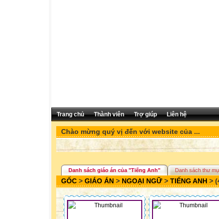
Trang chủ
Thành viên
Trợ giúp
Liên hệ
Chào mừng quý vị đến với website của ...
Danh sách giáo án của "Tiếng Anh"
Danh sách thư mụ
GỐC
>
GIÁO ÁN
>
NGOẠI NGỮ
>
TIẾNG ANH
> (