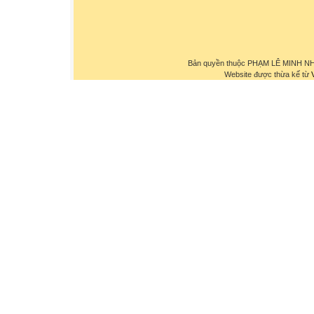
Bản quyền thuộc PHẠM LÊ MINH NHỰ
Website được thừa kế từ