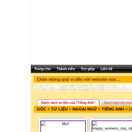
Trang chủ
Thành viên
Trợ giúp
Liên hệ
Chào mừng quý vị đến với website của ...
Danh sách tư liệu của "Tiếng Anh"
Danh sách thư mục
GỐC
>
TƯ LIỆU
>
NGOẠI NGỮ
>
TIẾNG ANH
> (1