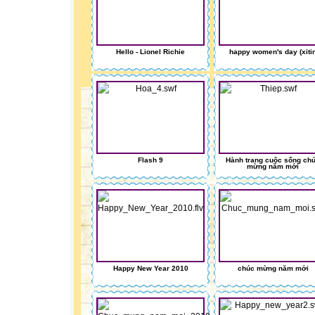
Hello - Lionel Richie
happy women's day (xiti
Flash 9
Hành trang cuộc sống ch
mừng năm mới
Happy New Year 2010
chúc mừng năm mới