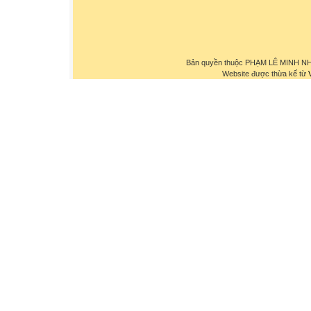
Bản quyền thuộc PHẠM LÊ MINH NHỰ
Website được thừa kế từ