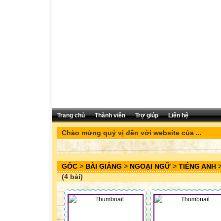
Trang chủ
Thành viên
Trợ giúp
Liên hệ
Chào mừng quý vị đến với website của ...
GỐC
>
BÀI GIẢNG
>
NGOẠI NGỮ
>
TIẾNG ANH
(4 bài)