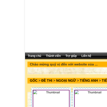
Trang chủ
Thành viên
Trợ giúp
Liên hệ
Chào mừng quý vị đến với website của ...
GỐC
>
ĐỀ THI
>
NGOẠI NGỮ
>
TIẾNG ANH
>
TI