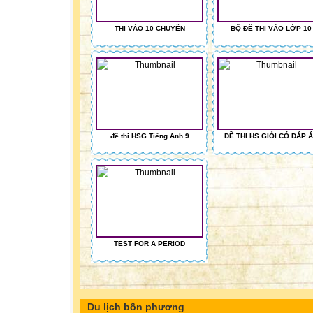
THI VÀO 10 CHUYÊN
BỘ ĐỀ THI VÀO LỚP 10
đề thi HSG Tiếng Anh 9
ĐỀ THI HS GIỎI CÓ ĐÁP 
TEST FOR A PERIOD
Du lịch bốn phương