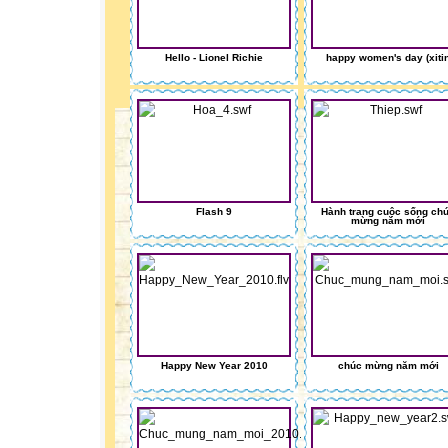
Hello - Lionel Richie
happy women's day (xiti
Flash 9
Hành trang cuộc sống ch
mừng năm mới
Happy New Year 2010
chúc mừng năm mới