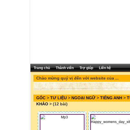
Trang chủ
Thành viên
Trợ giúp
Liên hệ
Chào mừng quý vị đến với website của ...
GỐC
>
TƯ LIỆU
>
NGOẠI NGỮ
>
TIẾNG ANH
>
T
KHẢO
> (12 bài)