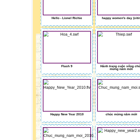
Hello - Lionel Richie
happy women's day (xiti
Flash 9
Hành trang cuộc sống ch
mừng năm mới
Happy New Year 2010
chúc mừng năm mới