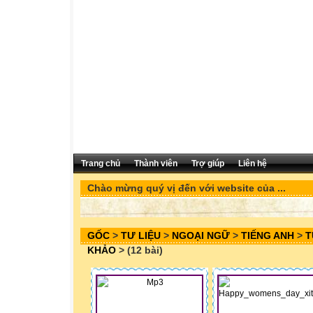
Trang chủ
Thành viên
Trợ giúp
Liên hệ
Chào mừng quý vị đến với website của ...
GỐC
>
TƯ LIỆU
>
NGOẠI NGỮ
>
TIẾNG ANH
>
T
KHẢO
> (12 bài)