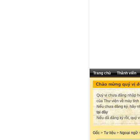
Trang chủ
Thành viên
Chào mừng quý vị đế
Quý vị chưa đăng nhập hoặ
của Thư viện về máy tính
Nếu chưa đăng ký, hãy 
tại đây
Nếu đã đăng ký rồi, quý v
Gốc
>
Tư liệu
>
Ngoại ngữ