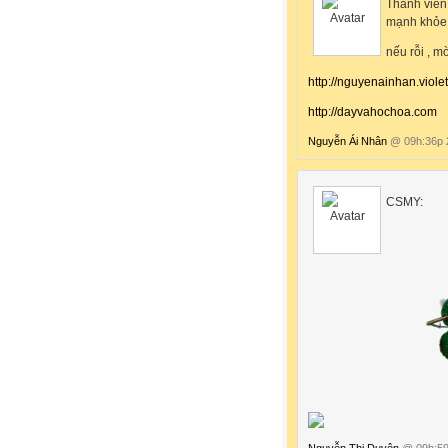
Thành viên
mạnh khỏe,
nếu rỗi , m
http://nguyenainhan.violet
http://dayvahochoa.com
Nguyễn Ái Nhân
@ 09h:36p 
CSMY:
Nguyễn Thị Duyên
@ 09h:59