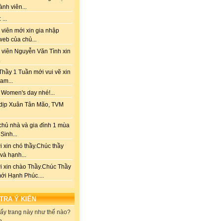
ành viên...
...
viên mới xin gia nhập
web của chủ...
 viên Nguyễn Văn Tình xin
.
hầy 1 Tuần mới vui vẽ xin
am...
 Women's day nhé!...
dịp Xuân Tân Mão, TVM
chủ nhà và gia đình 1 mùa
Sinh...
 xin chó thầy.Chúc thầy
 và hạnh...
i xin chào Thầy.Chúc Thầy
ới Hạnh Phúc....
 TRA Ý KIẾN
ấy trang này như thế nào?