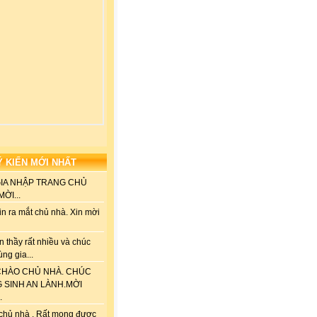
Ý KIẾN MỚI NHẤT
GIA NHẬP TRANG CHỦ
ỜI...
n ra mắt chủ nhà. Xin mời
 thầy rất nhiều và chúc
ùng gia...
HÀO CHỦ NHÀ. CHÚC
G SINH AN LÀNH.MỜI
.
chủ nhà . Rất mong được