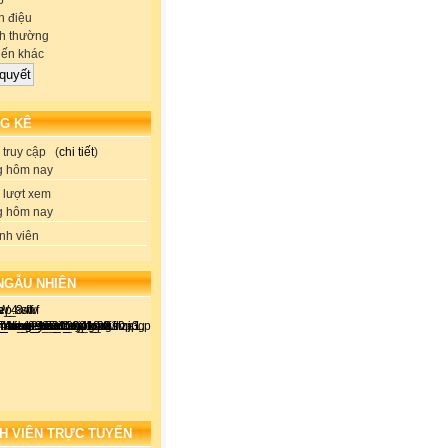
p
 điệu
h thường
iến khác
G KÊ
truy cập (
chi tiết
)
g hôm nay
lượt xem
g hôm nay
nh viên
NGẪU NHIÊN
H VIÊN TRỰC TUYẾN