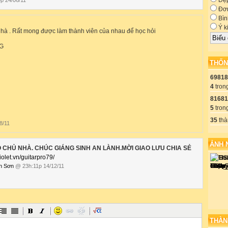
Đẹ
Đơn
Bìn
Ý k
hà . Rất mong được làm thành viên của nhau để học hỏi
G
THỐN
69818
4
tron
81681
5
tron
35
thà
8/11
ẢNH 
 CHỦ NHÀ. CHÚC GIÁNG SINH AN LÀNH.MỜI GIAO LƯU CHIA SẺ
violet.vn/guitarpro79/
h Sơn
@ 23h:11p 14/12/11
THÀN