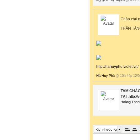
Chào chủ n
THÂN TẶN
http://hahuyphu.violet.vn/
Hà Huy Phú
@ 10h:44p 12/0
TVM CHÀO
TẠI :
http://
Hoàng Than
Kích thước font