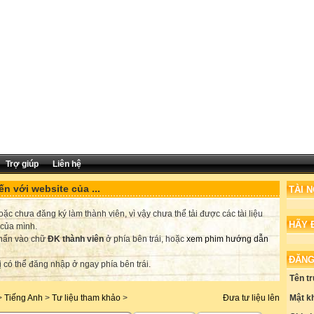
Trợ giúp
Liên hệ
n với website của ...
TÀI 
c chưa đăng ký làm thành viên, vì vậy chưa thể tải được các tài liệu
HÃY 
 của mình.
nhấn vào chữ
ĐK thành viên
ở phía bên trái, hoặc
xem phim hướng dẫn
ĐĂNG
ị có thể đăng nhập ở ngay phía bên trái.
Tên t
Mật k
>
Tiếng Anh
>
Tư liệu tham khảo
>
Đưa tư liệu lên