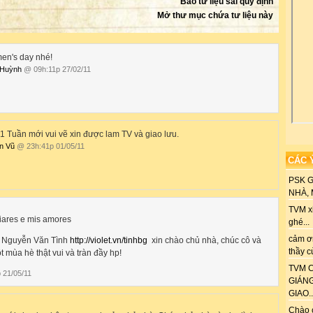
Báo tư liệu sai quy định
Mở thư mục chứa tư liệu này
en's day nhé!
 Huỳnh
@ 09h:11p 27/02/11
1 Tuần mới vui vẽ xin được lam TV và giao lưu.
n Vũ
@ 23h:41p 01/05/11
CÁC 
PSK 
NHÀ, M
TVM xi
ghé...
cảm ơn
n Nguyễn Văn Tình
http://violet.vn/tinhbg
xin chào chủ nhà, chúc
c
ô
và
thầy c
t mùa hè thật vui và tràn đầy hp!
TVM C
 21/05/11
GIÁN
GIAO..
Chào 