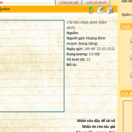
Ghi n
in
Cùng tác giả
Lịch sử tải về
xitin
Quên 
(
Tài liệu chưa được thẩm
THỚI
định
)
Nguồn:
Người gửi:
Hoàng Đình
Huỳnh
(
trang riêng
)
Ngày gửi:
18h:46' 22-02-2011
Dung lượng:
3.6 MB
Số lượt tải:
12
Mô tả:
VUI 
Nhấn vào đây để tải về
Nhắn tin cho tác giả