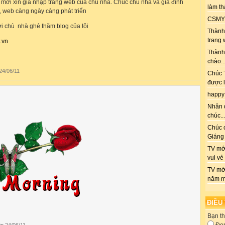
 mới xin gia nhập trang web của chủ nhà. Chúc chủ nhà và gia đình
làm th
 web càng ngày càng phát triển
CSMY: 
ời chù nhà ghé thăm blog của tôi
Thành 
trang 
.vn
Thành
chào..
24/06/11
Chúc T
được l
happy
Nhân 
chúc...
Chúc 
Giáng 
TV mới
vui vẻ
TV mớ
năm m
ĐIỀU
Bạn th
p 24/06/11