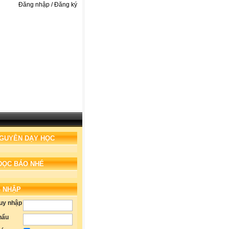
Đăng nhập / Đăng ký
NGUYÊN DẠY HỌC
ĐỌC BÁO NHÉ
 NHẬP
ruy nhập
hẩu