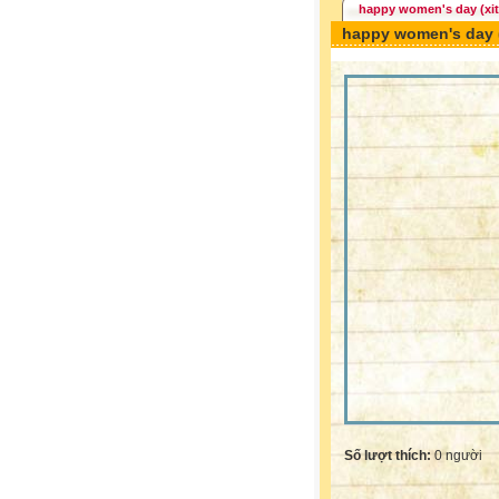
happy women's day (xit
happy women's day (
Số lượt thích:
0 người