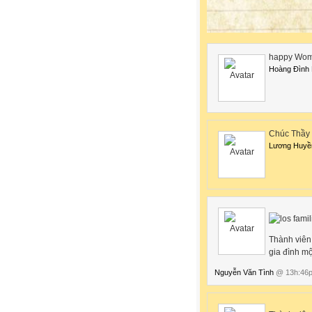
happy Wom
Hoàng Đình
Chúc Thầy 
Lương Huyề
Thành viê
gia đình mộ
Nguyễn Văn Tình
@ 13h:46p