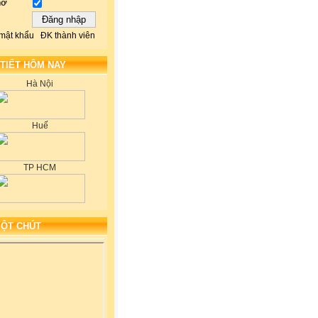
hớ
mật khẩu
ĐK thành viên
 TIẾT HÔM NAY
Hà Nội
Huế
TP HCM
MỘT CHÚT