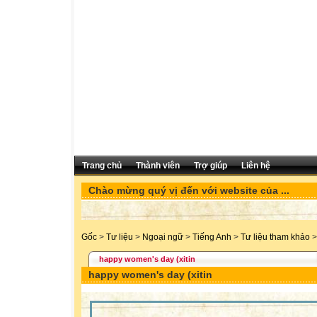
Trang chủ
Thành viên
Trợ giúp
Liên hệ
Chào mừng quý vị đến với website của ...
Gốc
>
Tư liệu
>
Ngoại ngữ
>
Tiếng Anh
>
Tư liệu tham khảo
>
happy women's day (xitin
happy women's day (xitin