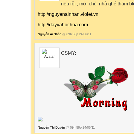
nếu rỗi , mời chù nhà ghé thăm bl
http://nguyenainhan.violet.vn
http://dayvahochoa.com
Nguyễn Ái Nhân
@ 09h:36p 24/06/11
CSMY:
Nguyễn Thị Duyên
@ 09h:59p 24/06/11