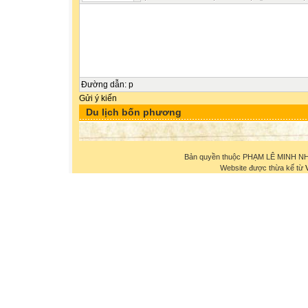
Đường dẫn
:
p
Gửi ý kiến
Du lịch bốn phương
Bản quyền thuộc PHẠM LÊ MINH NHỰ
Website được thừa kế từ