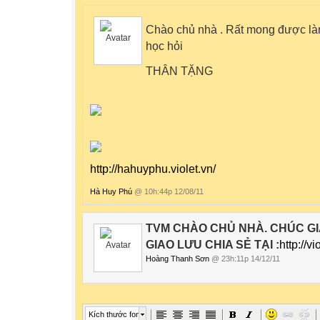
Chào chủ nhà . Rất mong được là
học hỏi
THÂN TẶNG
http://hahuyphu.violet.vn/
Hà Huy Phú
@ 10h:44p 12/08/11
TVM CHÀO CHỦ NHÀ. CHÚC GI
GIAO LƯU CHIA SẺ TẠI :
http://v
Hoàng Thanh Sơn
@ 23h:11p 14/12/11
Kích thước font