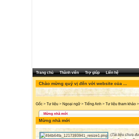
Trang chủ
Thành viên
Trợ giúp
Liên hệ
Chào mừng quý vị đến với website của ...
Gốc
>
Tư liệu
>
Ngoại ngữ
>
Tiếng Anh
>
Tư liệu tham khảo
>
Mừng nhà mới
Mừng nhà mới
(
Tài liệu chưa đ