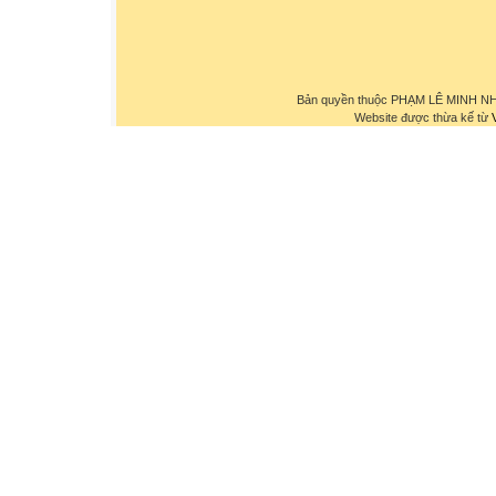
Bản quyền thuộc PHẠM LÊ MINH NHỰ
Website được thừa kế từ