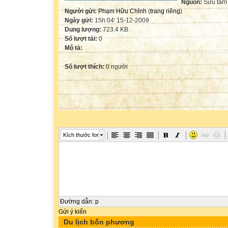
Nguồn:
Sưu tầm
Người gửi:
Phạm Hữu Chỉnh
(
trang riêng
)
Ngày gửi:
15h:04' 15-12-2009
Dung lượng:
723.4 KB
Số lượt tải:
0
Mô tả:
Số lượt thích:
0 người
Kích thước font
Đường dẫn
:
p
Gửi ý kiến
Du lịch bốn phương