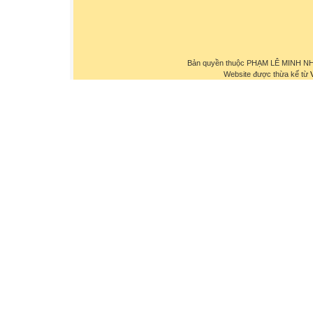
Bản quyền thuộc PHẠM LÊ MINH NHỰ
Website được thừa kế từ