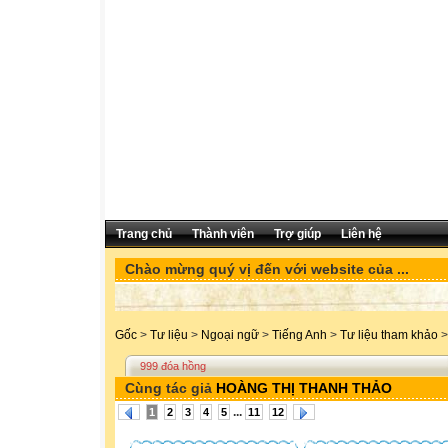
Trang chủ
Thành viên
Trợ giúp
Liên hệ
Chào mừng quý vị đến với website của ...
Gốc
>
Tư liệu
>
Ngoại ngữ
>
Tiếng Anh
>
Tư liệu tham khảo
>
999 đóa hồng
Cùng tác giả
HOÀNG THỊ THANH THẢO
...
1
2
3
4
5
11
12