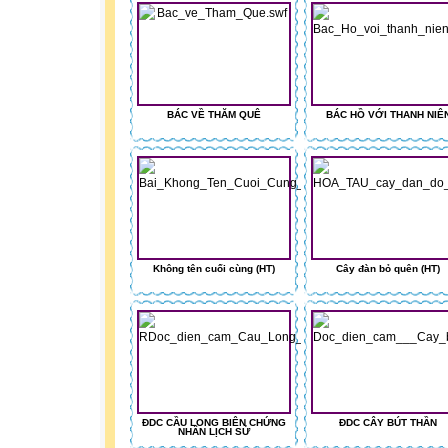
BÁC VỀ THĂM QUÊ
BÁC HỒ VỚI THANH NIÊ
Không tên cuối cùng (HT)
Cây đàn bỏ quên (HT)
ĐDC CẦU LONG BIÊN CHỨNG
ĐDC CÂY BÚT THẦN
NHÂN LỊCH SỬ