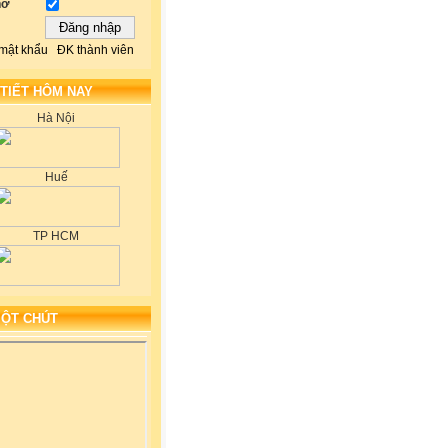
hớ
mật khẩu
ĐK thành viên
 TIẾT HÔM NAY
Hà Nội
Huế
TP HCM
MỘT CHÚT