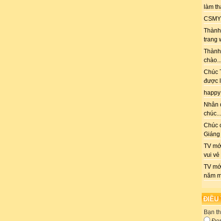
làm th
CSMY: 
Thành 
trang 
Thành
chào..
Chúc T
được l
happy
Nhân 
chúc...
Chúc 
Giáng 
TV mới
vui vẻ
TV mớ
năm m
ĐIỀU
Bạn th