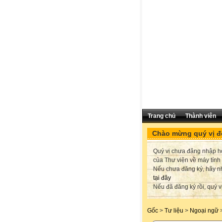
Trang chủ
Thành viên
Chào mừng quý vị đế
Quý vị chưa đăng nhập hoặ
của Thư viện về máy tính
Nếu chưa đăng ký, hãy 
tại đây
Nếu đã đăng ký rồi, quý v
Gốc
>
Tư liệu
>
Ngoại ngữ