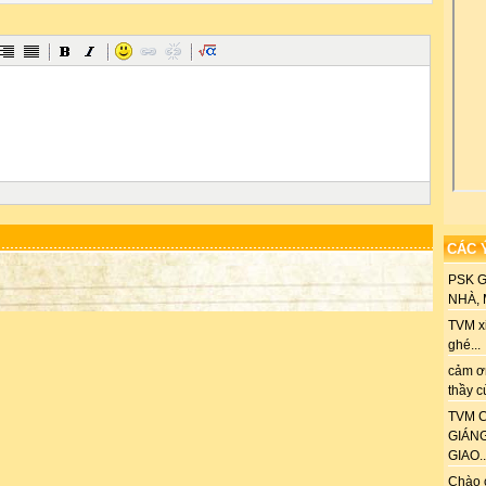
CÁC 
PSK 
NHÀ, M
TVM xi
ghé...
cảm ơn
thầy c
TVM C
GIÁN
GIAO..
Chào 