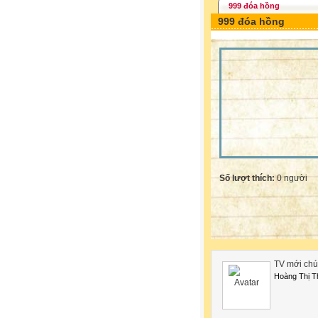
999 đóa hồng
999 đóa hồng
Số lượt thích:
0 người
TV mới chú
Hoàng Thị T