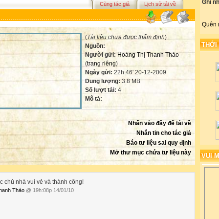
Ghi n
Cùng tác giả
Lịch sử tải về
Quên 
(
Tài liệu chưa được thẩm định
)
THỚI
Nguồn:
Người gửi:
Hoàng Thị Thanh Thảo
(
trang riêng
)
Ngày gửi:
22h:46' 20-12-2009
Dung lượng:
3.8 MB
Số lượt tải:
4
Mô tả:
Nhấn vào đây để tải về
Nhắn tin cho tác giả
Báo tư liệu sai quy định
Mở thư mục chứa tư liệu này
VUI 
c chủ nhà vui vẻ và thành công!
hanh Thảo
@ 19h:08p 14/01/10