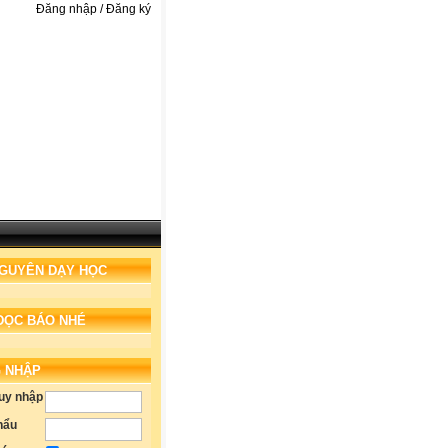
Đăng nhập / Đăng ký
NGUYÊN DẠY HỌC
ĐỌC BÁO NHÉ
 NHẬP
ruy nhập
hẩu