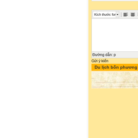
Kích thước font
Đường dẫn
:
p
Gửi ý kiến
Du lịch bốn phương