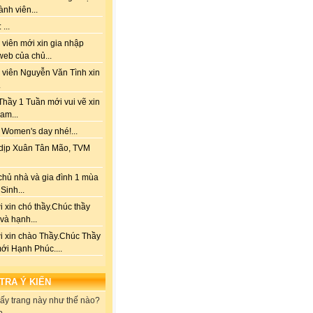
ành viên...
...
viên mới xin gia nhập
web của chủ...
 viên Nguyễn Văn Tình xin
.
hầy 1 Tuần mới vui vẽ xin
am...
 Women's day nhé!...
dịp Xuân Tân Mão, TVM
chủ nhà và gia đình 1 mùa
Sinh...
 xin chó thầy.Chúc thầy
 và hạnh...
i xin chào Thầy.Chúc Thầy
ới Hạnh Phúc....
 TRA Ý KIẾN
ấy trang này như thế nào?