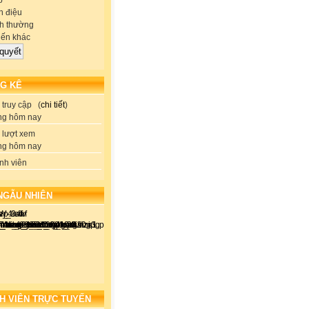
p
 điệu
h thường
iến khác
G KÊ
truy cập (
chi tiết
)
ng hôm nay
lượt xem
ng hôm nay
nh viên
NGẪU NHIÊN
H VIÊN TRỰC TUYẾN