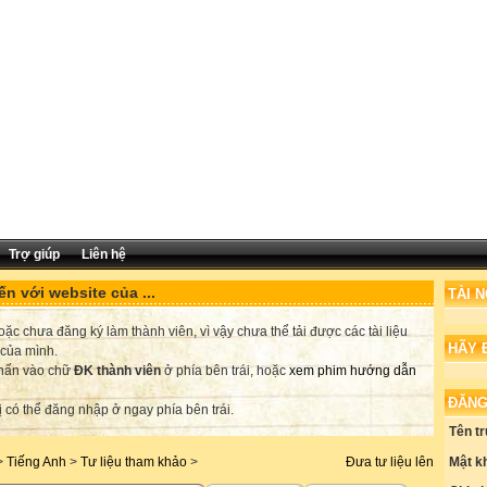
Trợ giúp
Liên hệ
n với website của ...
TÀI 
c chưa đăng ký làm thành viên, vì vậy chưa thể tải được các tài liệu
HÃY 
 của mình.
nhấn vào chữ
ĐK thành viên
ở phía bên trái, hoặc
xem phim hướng dẫn
ĐĂNG
ị có thể đăng nhập ở ngay phía bên trái.
Tên t
Mật k
>
Tiếng Anh
>
Tư liệu tham khảo
>
Đưa tư liệu lên