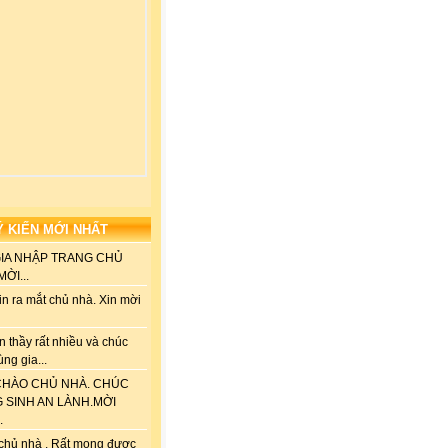
Ý KIẾN MỚI NHẤT
GIA NHẬP TRANG CHỦ
ỜI...
n ra mắt chủ nhà. Xin mời
 thầy rất nhiều và chúc
ùng gia...
HÀO CHỦ NHÀ. CHÚC
G SINH AN LÀNH.MỜI
.
chủ nhà . Rất mong được