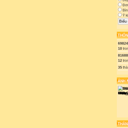
Đẹ
Đơn
Bìn
Ý k
THỐN
69824
10
tro
81688
12
tro
35
thà
ẢNH 
THÀN