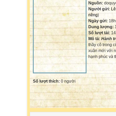
Nguồn:
doquy
Người gửi:
Lê
riêng
)
Ngày gửi:
18h
Dung lượng:
Số lượt tải:
14
Mô tả:
Hành t
thầy cô trong
xuân mới với n
hạnh phúc và t
Số lượt thích:
0 người