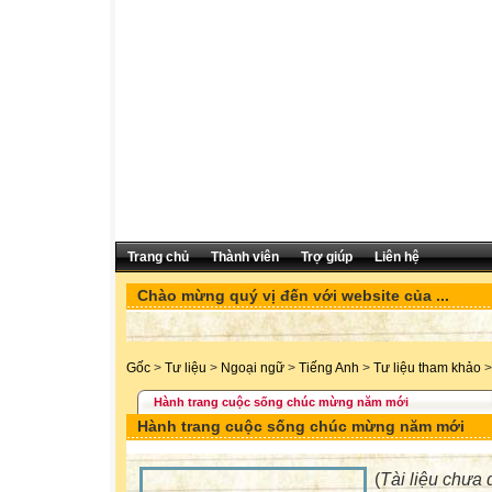
Trang chủ
Thành viên
Trợ giúp
Liên hệ
Chào mừng quý vị đến với website của ...
Gốc
>
Tư liệu
>
Ngoại ngữ
>
Tiếng Anh
>
Tư liệu tham khảo
>
Hành trang cuộc sống chúc mừng năm mới
Hành trang cuộc sống chúc mừng năm mới
(
Tài liệu chưa