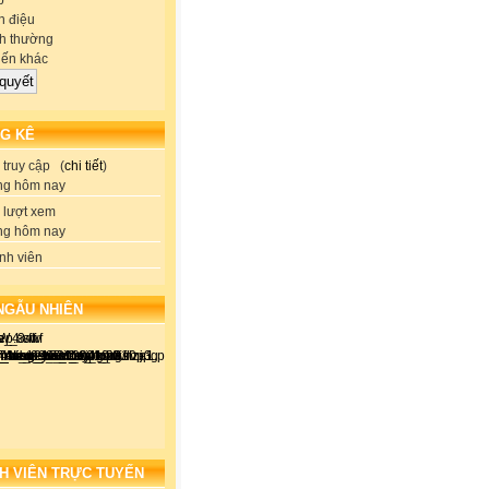
p
 điệu
h thường
iến khác
G KÊ
truy cập (
chi tiết
)
ng hôm nay
lượt xem
ng hôm nay
nh viên
NGẪU NHIÊN
H VIÊN TRỰC TUYẾN