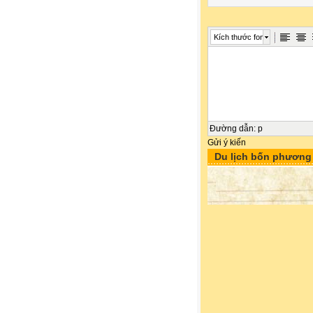
Kích thước font
Đường dẫn
:
p
Gửi ý kiến
Du lịch bốn phương