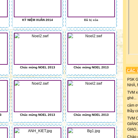
KỶ NIỆM XUÂN 2014
Đã bị xóa
Chúc mừng NOEL 2013
Chúc mừng NOEL 2013
CÁC 
PSK 
NHÀ, M
TVM xi
ghé...
cảm ơn
thầy c
3
Chúc mừng NOEL 2013
Chúc mừng NOEL 2013
TVM C
GIÁN
GIAO..
Chào 