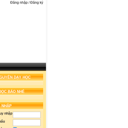
Đăng nhập / Đăng ký
NGUYÊN DẠY HỌC
ĐỌC BÁO NHÉ
 NHẬP
ruy nhập
hẩu