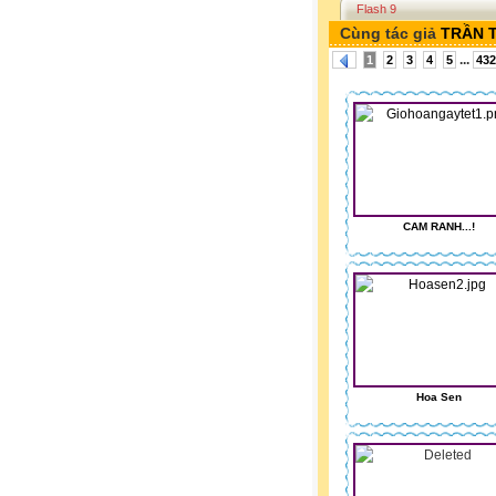
Flash 9
Cùng tác giả
TRẦN 
...
1
2
3
4
5
432
CAM RANH...!
Hoa Sen