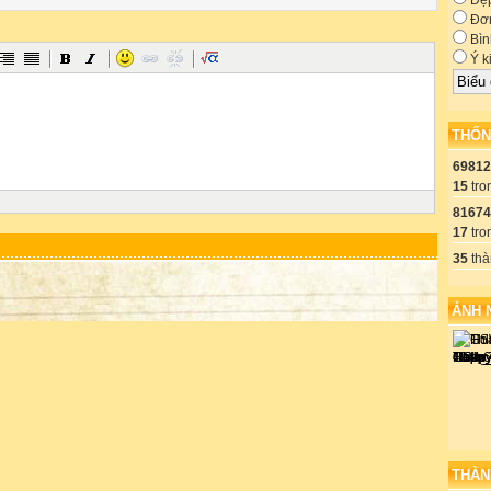
Đẹ
Đơn
Bìn
Ý k
THỐN
69812
15
tro
81674
17
tro
35
thà
ẢNH 
THÀN