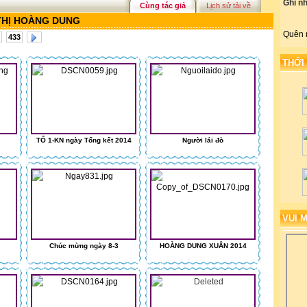
Ghi n
Cùng tác giả
Lịch sử tải về
THỊ HOÀNG DUNG
Quên 
433
THỚI
TỔ 1-KN ngày Tổng kết 2014
Người lái đò
VUI 
Chúc mừng ngày 8-3
HOÀNG DUNG XUÂN 2014