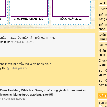
làm th
CSMY: 
Thành 
3
CHÚC MỪNG SN ANH KIỆT
MỪNG NGÀY 20-11
trang 
Thành
chào..
Chúc T
 chào Thầy.Chúc Thầy năm mới Hạnh Phúc.
được l
àng Dung
@ 23h:32p 10/02/10
happy
Nhân 
chúc...
Chúc 
chó thầy.Chúc thầy vui vẻ và hạnh phuc.
Giáng 
g Thu
@ 12h:06p 06/05/10
TV mới
vui vẻ
TV mớ
năm m
Xuân Tân Mão, TVM chúc "trang chủ" cùng gia đình năm mới an
nh vượng! Mong được giao lưu, trao đổi!!!
ĐIỀU
ấn
@ 14h:51p 21/01/11
Bạn th