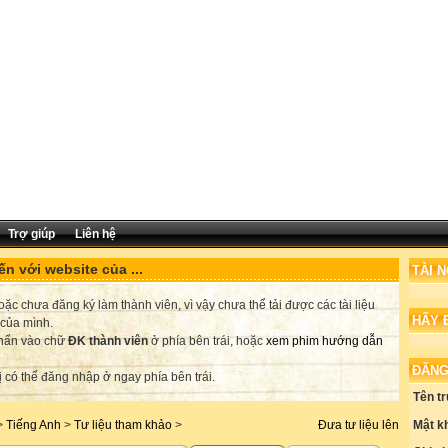
Trợ giúp
Liên hệ
n với website của ...
TÀI 
c chưa đăng ký làm thành viên, vì vậy chưa thể tải được các tài liệu
HÃY 
 của mình.
nhấn vào chữ
ĐK thành viên
ở phía bên trái, hoặc
xem phim hướng dẫn
ĐĂNG
ị có thể đăng nhập ở ngay phía bên trái.
Tên t
Mật k
>
Tiếng Anh
>
Tư liệu tham khảo
>
Đưa tư liệu lên