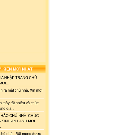
Ý KIẾN MỚI NHẤT
GIA NHẬP TRANG CHỦ
ỜI...
n ra mắt chủ nhà. Xin mời
 thầy rất nhiều và chúc
ùng gia...
HÀO CHỦ NHÀ. CHÚC
G SINH AN LÀNH.MỜI
.
chủ nhà . Rất mong được