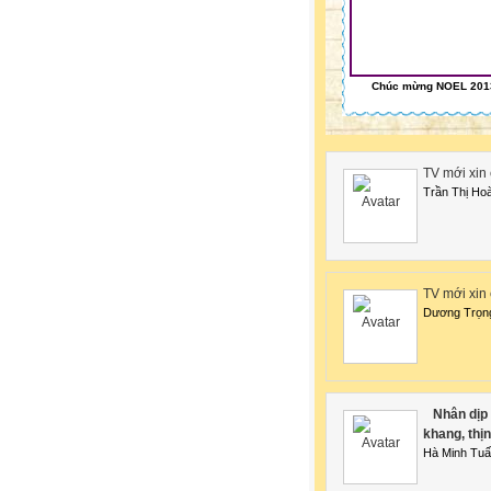
Chúc mừng NOEL 201
TV mới xin
Trần Thị Ho
TV mới xin 
Dương Trọn
Nhân dịp 
khang, thị
Hà Minh Tu