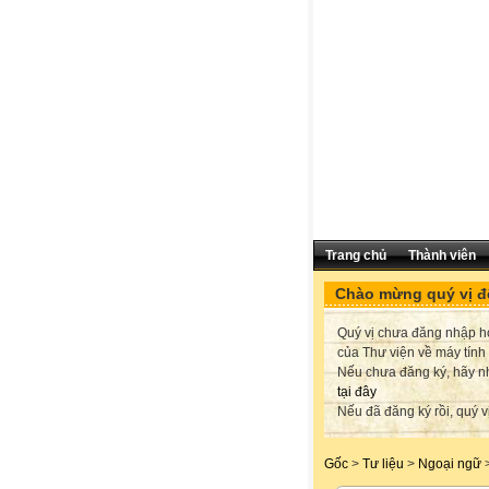
Trang chủ
Thành viên
Chào mừng quý vị đế
Quý vị chưa đăng nhập hoặ
của Thư viện về máy tính
Nếu chưa đăng ký, hãy 
tại đây
Nếu đã đăng ký rồi, quý v
Gốc
>
Tư liệu
>
Ngoại ngữ