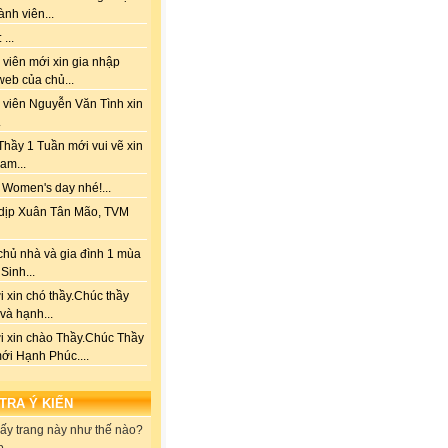
ành viên...
...
viên mới xin gia nhập
web của chủ...
 viên Nguyễn Văn Tình xin
.
hầy 1 Tuần mới vui vẽ xin
am...
 Women's day nhé!...
dịp Xuân Tân Mão, TVM
chủ nhà và gia đình 1 mùa
Sinh...
 xin chó thầy.Chúc thầy
 và hạnh...
i xin chào Thầy.Chúc Thầy
ới Hạnh Phúc....
 TRA Ý KIẾN
ấy trang này như thế nào?