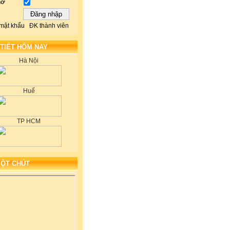
hớ
mật khẩu
ĐK thành viên
 TIẾT HÔM NAY
Hà Nội
Huế
TP HCM
MỘT CHÚT