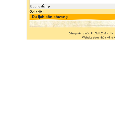
Đường dẫn
:
p
Gửi ý kiến
Du lịch bốn phương
Bản quyền thuộc PHẠM LÊ MINH NHỰ
Website được thừa kế từ