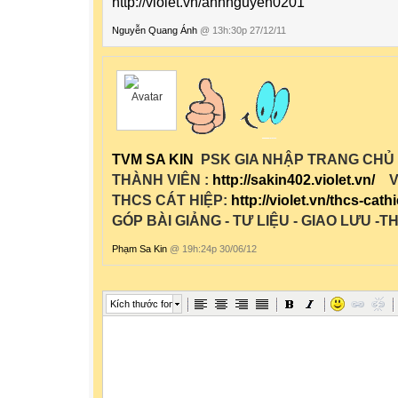
http://violet.vn/anhnguyen0201
Nguyễn Quang Ánh
@ 13h:30p 27/12/11
TVM SA KIN
PSK GIA NHẬP TRANG CHỦ 
THÀNH VIÊN :
http://sakin402.violet.vn/
VÀ
THCS CÁT HIỆP
:
http://violet.vn/thcs-cath
GÓP BÀI GIẢNG - TƯ LIỆU - GIAO LƯU -
Phạm Sa Kin
@ 19h:24p 30/06/12
Kích thước font