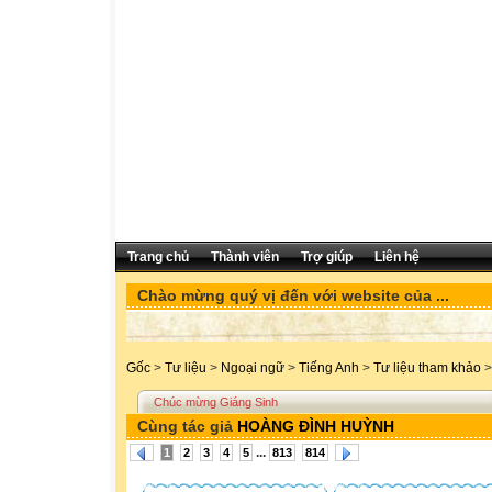
Trang chủ
Thành viên
Trợ giúp
Liên hệ
Chào mừng quý vị đến với website của ...
Gốc
>
Tư liệu
>
Ngoại ngữ
>
Tiếng Anh
>
Tư liệu tham khảo
>
Chúc mừng Giáng Sinh
Cùng tác giả
HOÀNG ĐÌNH HUỲNH
...
1
2
3
4
5
813
814