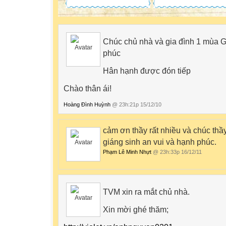
Chúc chủ nhà và gia đình 1 mùa G
phúc
Hân hạnh được đón tiếp
Chào thân ái!
Hoàng Đình Huỳnh
@ 23h:21p 15/12/10
cảm ơn thầy rất nhiều và chúc thầ
giáng sinh an vui và hạnh phúc.
Phạm Lê Minh Nhựt
@ 23h:33p 16/12/11
TVM xin ra mắt chủ nhà.
Xin mời ghé thăm;