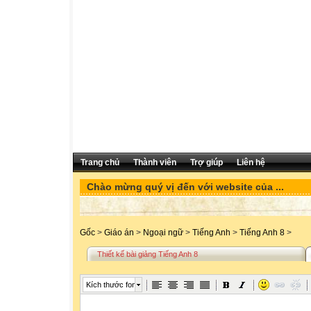
Trang chủ
Thành viên
Trợ giúp
Liên hệ
Chào mừng quý vị đến với website của ...
Gốc
>
Giáo án
>
Ngoại ngữ
>
Tiếng Anh
>
Tiếng Anh 8
>
Thiết kế bài giảng Tiếng Anh 8
Kích thước font