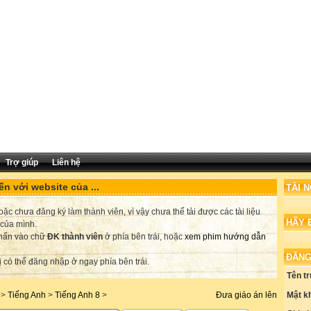
Trợ giúp
Liên hệ
n với website của ...
TÀI 
c chưa đăng ký làm thành viên, vì vậy chưa thể tải được các tài liệu
HÃY 
 của mình.
nhấn vào chữ
ĐK thành viên
ở phía bên trái, hoặc
xem phim hướng dẫn
ĐĂNG
ị có thể đăng nhập ở ngay phía bên trái.
Tên t
Mật k
>
Tiếng Anh
>
Tiếng Anh 8
>
Đưa giáo án lên