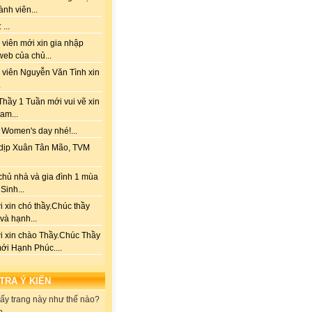
ành viên...
...
viên mới xin gia nhập
web của chủ...
 viên Nguyễn Văn Tình xin
.
hầy 1 Tuần mới vui vẽ xin
am...
 Women's day nhé!...
dịp Xuân Tân Mão, TVM
chủ nhà và gia đình 1 mùa
Sinh...
 xin chó thầy.Chúc thầy
 và hạnh...
i xin chào Thầy.Chúc Thầy
ới Hạnh Phúc....
 TRA Ý KIẾN
ấy trang này như thế nào?