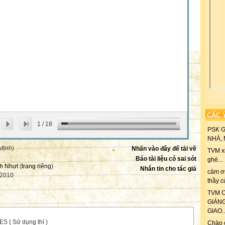
CÁC 
1
/
18
PSK 
NHÀ, M
 định
)
Nhấn vào đây để tải về
TVM xi
Báo tài liệu có sai sót
ghé...
h Nhựt
(
trang riêng
)
Nhắn tin cho tác giả
cảm ơn
-2010
thầy c
TVM C
GIÁN
GIAO..
S ( Sử dụng thì )
Chào 