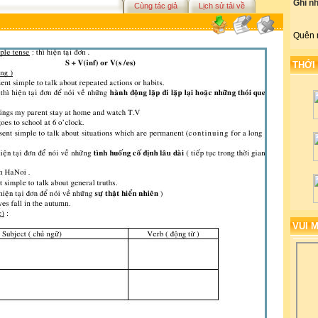
Ghi n
Cùng tác giả
Lịch sử tải về
Quên 
THỚI
VUI 