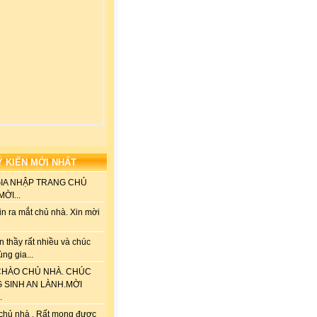
Ý KIẾN MỚI NHẤT
GIA NHẬP TRANG CHỦ
ỜI...
n ra mắt chủ nhà. Xin mời
 thầy rất nhiều và chúc
ùng gia...
HÀO CHỦ NHÀ. CHÚC
G SINH AN LÀNH.MỜI
.
chủ nhà . Rất mong được