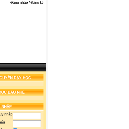
Đăng nhập / Đăng ký
NGUYÊN DẠY HỌC
ĐỌC BÁO NHÉ
 NHẬP
ruy nhập
hẩu