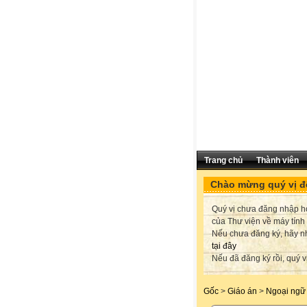
Trang chủ
Thành viên
Chào mừng quý vị đế
Quý vị chưa đăng nhập hoặ
của Thư viện về máy tính
Nếu chưa đăng ký, hãy 
tại đây
Nếu đã đăng ký rồi, quý v
Gốc
>
Giáo án
>
Ngoại ngữ