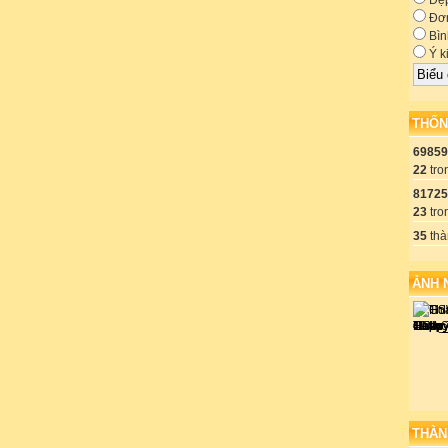
Đẹ
lural subjects
Đơn
số nhiều )
Bìn
nts, Nam and Kha...
Ý k
THỐN
69859
22
tro
81725
23
tro
 following case: động từ thêm es được dùng trong trường hợp sau when
 từ tận cùng là): O , S( sh ), X, Z, CH, Y.
35
thà
re often used in the present simple :một số trạng từ thường sử dụng ở
ẢNH 
( thường),
ng thường),
),
/ now and then ( đôi khi, thỉnh thỏang),
iếm khi)
a day ( a week, a month...)
g 1 ngày, 1 tuần hoặc 1 tháng.....
THÀN
: Thi hiện tại tiếp diễn .