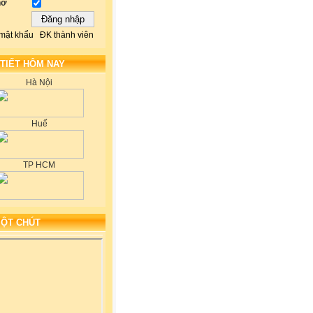
hớ
mật khẩu
ĐK thành viên
 TIẾT HÔM NAY
Hà Nội
Huế
TP HCM
MỘT CHÚT