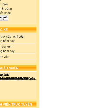
p
 điệu
h thường
iến khác
G KÊ
truy cập (
chi tiết
)
ng hôm nay
lượt xem
ng hôm nay
nh viên
NGẪU NHIÊN
H VIÊN TRỰC TUYẾN