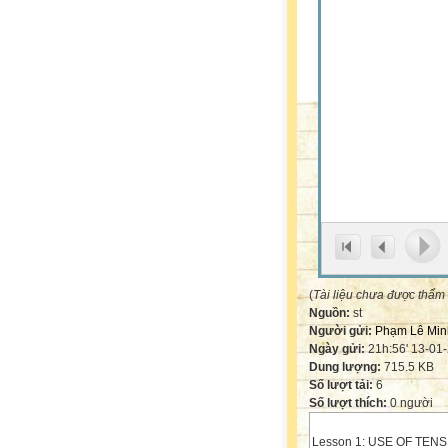
(
Tài liệu chưa được thẩm
Nguồn:
st
Người gửi:
Phạm Lê Min
Ngày gửi:
21h:56' 13-01
Dung lượng:
715.5 KB
Số lượt tải:
6
Số lượt thích:
0 người
Lesson 1: USE OF TENSE