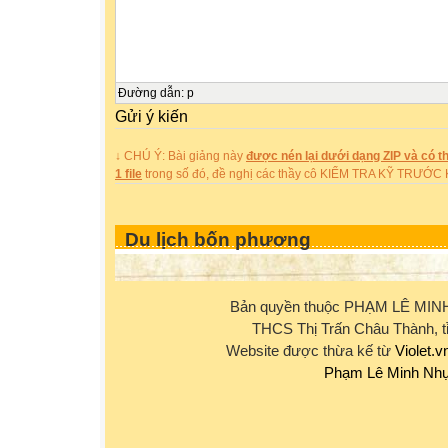
Đường dẫn
:
p
Gửi ý kiến
↓ CHÚ Ý: Bài giảng này
được nén lại dưới dạng ZIP và có th
1 file
trong số đó, đề nghị các thầy cô KIỂM TRA KỸ TRƯỚ
Du lịch bốn phương
Bản quyền thuộc PHẠM LÊ MIN
THCS Thị Trấn Châu Thành, t
Website được thừa kế từ
Violet.v
Phạm Lê Minh Nh