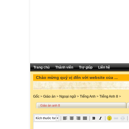
Trang chủ
Thành viên
Trợ giúp
Liên hệ
Chào mừng quý vị đến với website của ...
Gốc
>
Giáo án
>
Ngoại ngữ
>
Tiếng Anh
>
Tiếng Anh 8
>
Giáo án anh 8
Kích thước font