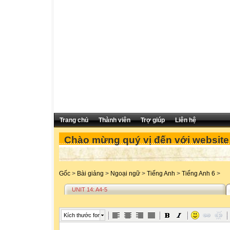
Trang chủ
Thành viên
Trợ giúp
Liên hệ
Chào mừng quý vị đến với website c
Gốc
>
Bài giảng
>
Ngoại ngữ
>
Tiếng Anh
>
Tiếng Anh 6
>
UNIT 14: A4-5
Kích thước font