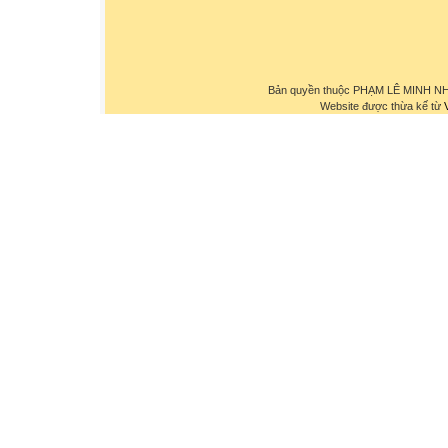
Bản quyền thuộc PHẠM LÊ MINH NHỰ
Website được thừa kế từ