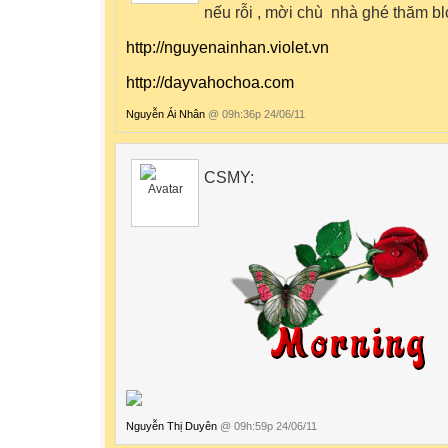
nếu rỗi , mời chù nhà ghé thăm bl
http://nguyenainhan.violet.vn
http://dayvahochoa.com
Nguyễn Ái Nhân
@ 09h:36p 24/06/11
CSMY:
Nguyễn Thị Duyên
@ 09h:59p 24/06/11