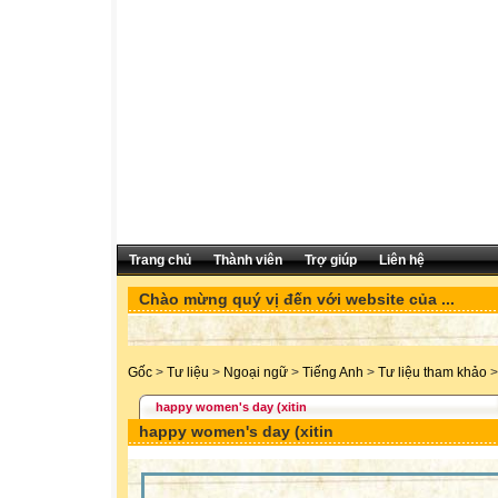
Trang chủ
Thành viên
Trợ giúp
Liên hệ
Chào mừng quý vị đến với website của ...
Gốc
>
Tư liệu
>
Ngoại ngữ
>
Tiếng Anh
>
Tư liệu tham khảo
>
happy women's day (xitin
happy women's day (xitin