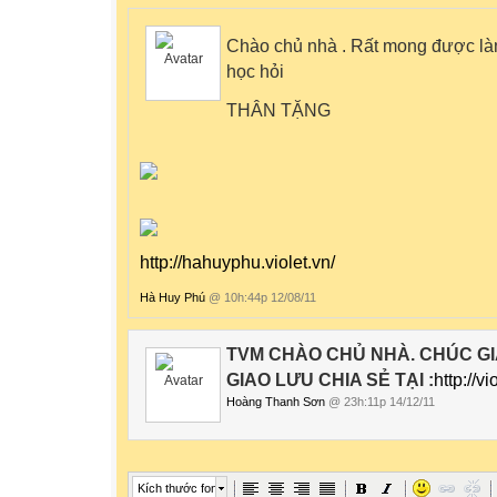
Chào chủ nhà . Rất mong được là
học hỏi
THÂN TẶNG
http://hahuyphu.violet.vn/
Hà Huy Phú
@ 10h:44p 12/08/11
TVM CHÀO CHỦ NHÀ. CHÚC GI
GIAO LƯU CHIA SẺ TẠI :
http://v
Hoàng Thanh Sơn
@ 23h:11p 14/12/11
Kích thước font