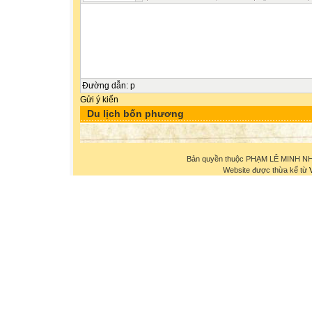
Đường dẫn
:
p
Gửi ý kiến
Du lịch bốn phương
Bản quyền thuộc PHẠM LÊ MINH NHỰ
Website được thừa kế từ