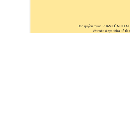
Bản quyền thuộc PHẠM LÊ MINH NHỰ
Website được thừa kế từ