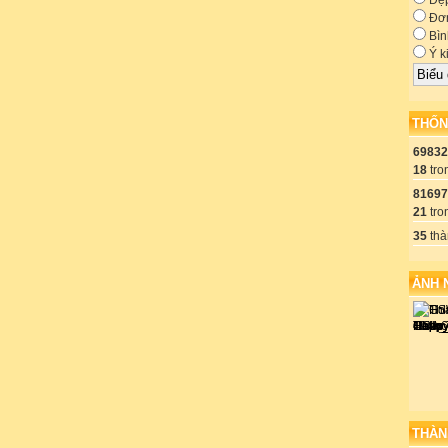
Đẹ
Đơn
Bìn
Ý k
THỐN
69832
18
tro
81697
21
tro
35
thà
ẢNH 
THÀN