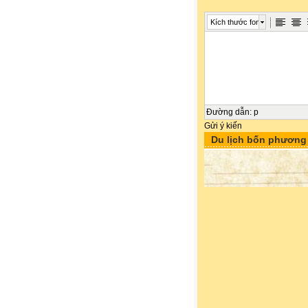
Kích thước font
Đường dẫn
:
p
Gửi ý kiến
Du lịch bốn phương