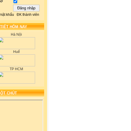
hớ
mật khẩu
ĐK thành viên
 TIẾT HÔM NAY
Hà Nội
Huế
TP HCM
MỘT CHÚT