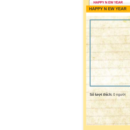
HAPPY N EW YEAR
HAPPY N EW YEAR
Số lượt thích:
0 người