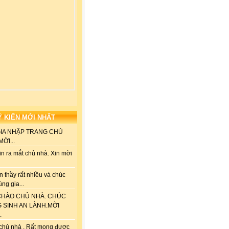
Ý KIẾN MỚI NHẤT
GIA NHẬP TRANG CHỦ
ỜI...
n ra mắt chủ nhà. Xin mời
 thầy rất nhiều và chúc
ùng gia...
HÀO CHỦ NHÀ. CHÚC
G SINH AN LÀNH.MỜI
.
chủ nhà . Rất mong được