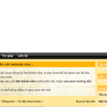
Trợ giúp
Liên hệ
n với website của ...
TÀI 
c chưa đăng ký làm thành viên, vì vậy chưa thể tải được các tài liệu
HÃY 
 của mình.
nhấn vào chữ
ĐK thành viên
ở phía bên trái, hoặc
xem phim hướng dẫn
ĐĂNG
ị có thể đăng nhập ở ngay phía bên trái.
Tên t
Mật k
>
Tiếng Anh
>
Tư liệu tham khảo
>
Đưa tư liệu lên