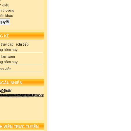
p
 điệu
h thường
iến khác
G KÊ
truy cập (
chi tiết
)
ng hôm nay
lượt xem
ng hôm nay
nh viên
NGẪU NHIÊN
H VIÊN TRỰC TUYẾN