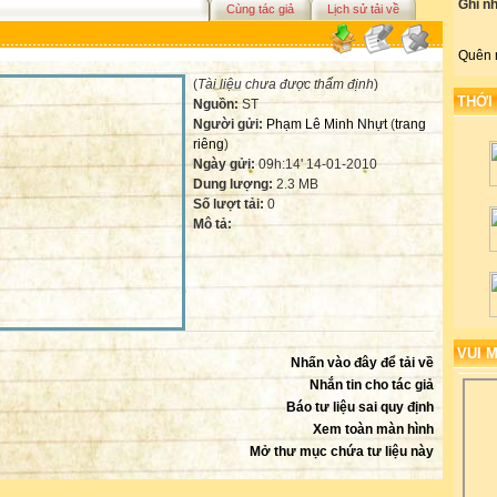
Ghi n
Cùng tác giả
Lịch sử tải về
Quên 
(
Tài liệu chưa được thẩm định
)
THỚI
Nguồn:
ST
Người gửi:
Phạm Lê Minh Nhựt
(
trang
riêng
)
Ngày gửi:
09h:14' 14-01-2010
Dung lượng:
2.3 MB
Số lượt tải:
0
Mô tả:
VUI 
Nhấn vào đây để tải về
Nhắn tin cho tác giả
Báo tư liệu sai quy định
Xem toàn màn hình
Mở thư mục chứa tư liệu này