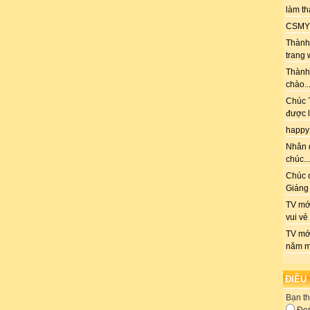
làm th
CSMY: 
Thành 
trang 
Thành
chào..
Chúc T
được l
happy
Nhân 
chúc...
Chúc 
Giáng 
TV mới
vui vẻ
TV mớ
năm m
ĐIỀU
Bạn th