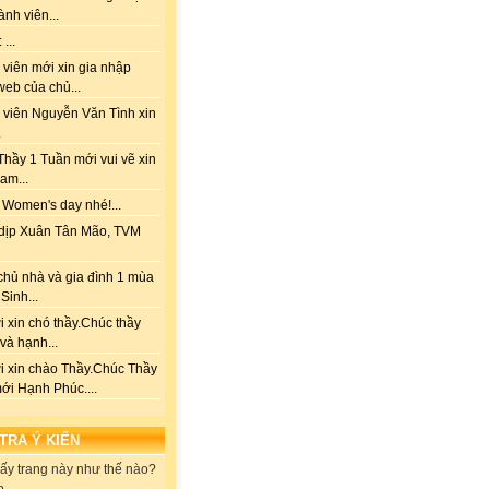
ành viên...
...
viên mới xin gia nhập
web của chủ...
 viên Nguyễn Văn Tình xin
.
hầy 1 Tuần mới vui vẽ xin
am...
 Women's day nhé!...
dịp Xuân Tân Mão, TVM
chủ nhà và gia đình 1 mùa
Sinh...
 xin chó thầy.Chúc thầy
 và hạnh...
i xin chào Thầy.Chúc Thầy
ới Hạnh Phúc....
 TRA Ý KIẾN
ấy trang này như thế nào?