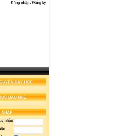
Đăng nhập / Đăng ký
NGUYÊN DẠY HỌC
ĐỌC BÁO NHÉ
 NHẬP
ruy nhập
hẩu