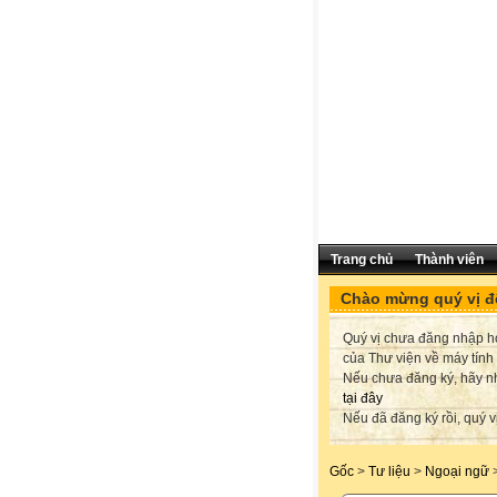
Trang chủ
Thành viên
Chào mừng quý vị đế
Quý vị chưa đăng nhập hoặ
của Thư viện về máy tính
Nếu chưa đăng ký, hãy 
tại đây
Nếu đã đăng ký rồi, quý v
Gốc
>
Tư liệu
>
Ngoại ngữ