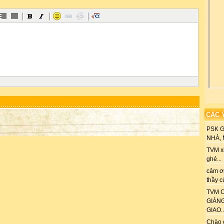
CÁC 
PSK 
NHÀ, M
TVM xi
ghé...
cảm ơn
thầy c
TVM C
GIÁN
GIAO..
Chào 