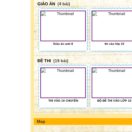
GIÁO ÁN
(4 bài)
Giáo án anh 8
thi vào lớp 10
ĐỀ THI
(19 bài)
THI VÀO 10 CHUYÊN
BỘ ĐỀ THI VÀO LỚP 10
Map