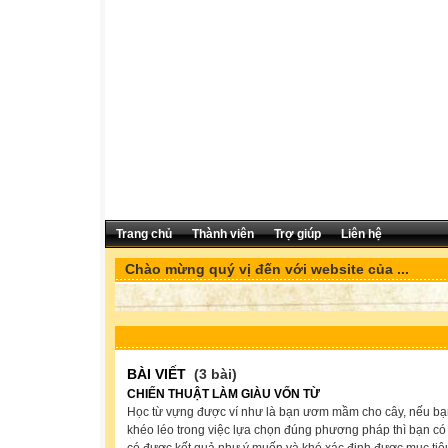
Trang chủ
Thành viên
Trợ giúp
Liên hệ
Chào mừng quý vị đến với website của ...
BÀI VIẾT
(3 bài)
CHIẾN THUẬT LÀM GIÀU VỐN TỪ
Học từ vựng được ví như là bạn ươm mầm cho cây, nếu b
khéo léo trong việc lựa chọn đúng phương pháp thì bạn có