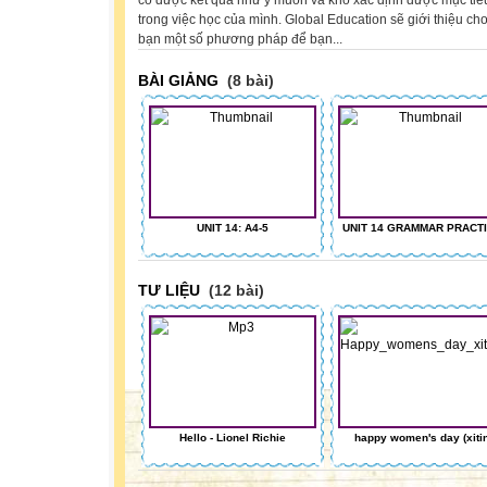
có được kết quả như ý muốn và khó xác định được mục tiê
trong việc học của mình. Global Education sẽ giới thiệu ch
bạn một số phương pháp để bạn...
BÀI GIẢNG
(8 bài)
UNIT 14: A4-5
UNIT 14 GRAMMAR PRACT
TƯ LIỆU
(12 bài)
Hello - Lionel Richie
happy women's day (xiti