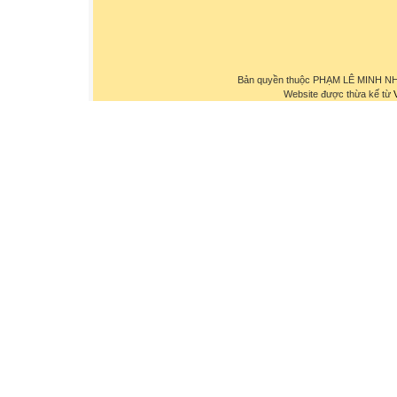
Bản quyền thuộc PHẠM LÊ MINH NHỰ
Website được thừa kế từ