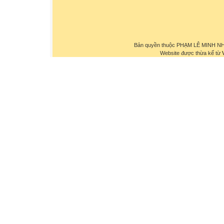
Bản quyền thuộc PHẠM LÊ MINH NHỰ
Website được thừa kế từ