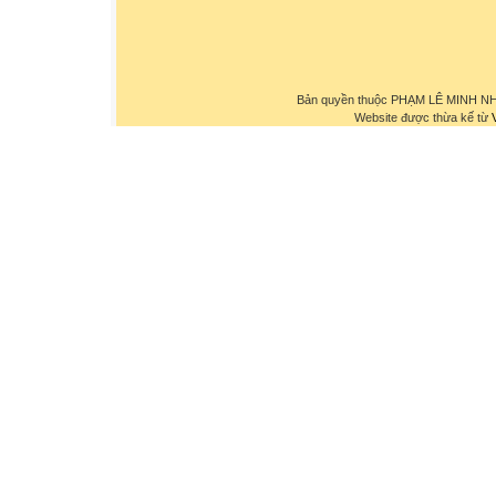
Bản quyền thuộc PHẠM LÊ MINH NHỰ
Website được thừa kế từ