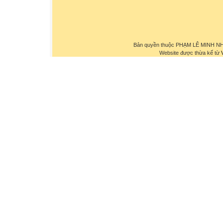
Bản quyền thuộc PHẠM LÊ MINH NHỰ
Website được thừa kế từ