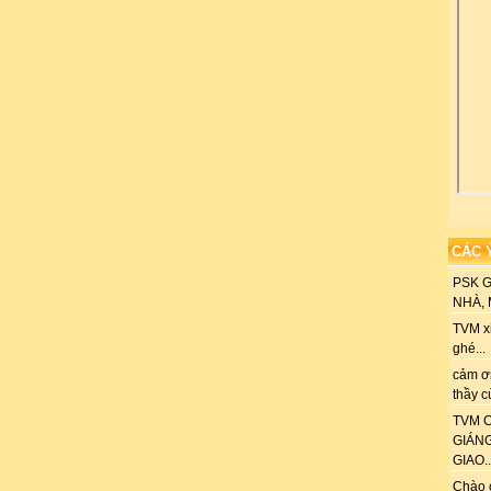
CÁC 
PSK 
NHÀ, M
TVM xi
ghé...
cảm ơn
thầy c
TVM C
GIÁN
GIAO..
Chào 