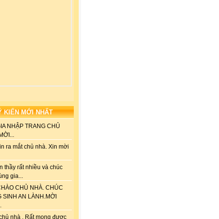
Ý KIẾN MỚI NHẤT
GIA NHẬP TRANG CHỦ
ỜI...
n ra mắt chủ nhà. Xin mời
 thầy rất nhiều và chúc
ùng gia...
HÀO CHỦ NHÀ. CHÚC
G SINH AN LÀNH.MỜI
.
chủ nhà . Rất mong được