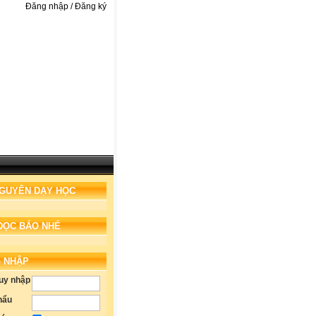
Đăng nhập / Đăng ký
NGUYÊN DẠY HỌC
ĐỌC BÁO NHÉ
 NHẬP
ruy nhập
hẩu