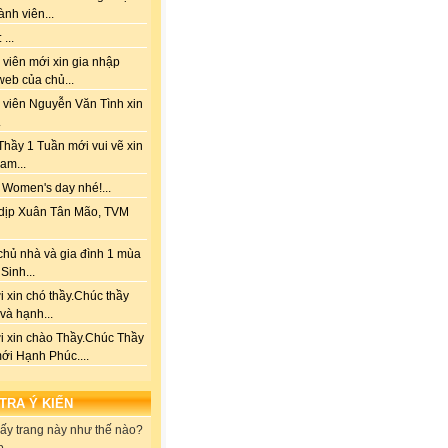
ành viên...
...
viên mới xin gia nhập
web của chủ...
 viên Nguyễn Văn Tình xin
.
hầy 1 Tuần mới vui vẽ xin
am...
 Women's day nhé!...
dịp Xuân Tân Mão, TVM
chủ nhà và gia đình 1 mùa
Sinh...
 xin chó thầy.Chúc thầy
 và hạnh...
i xin chào Thầy.Chúc Thầy
ới Hạnh Phúc....
 TRA Ý KIẾN
ấy trang này như thế nào?