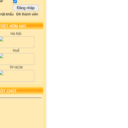
hớ
mật khẩu
ĐK thành viên
 TIẾT HÔM NAY
Hà Nội
Huế
TP HCM
MỘT CHÚT