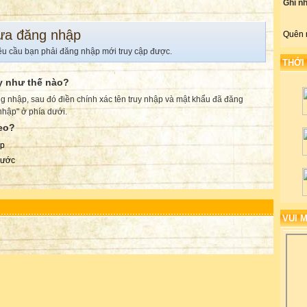
Ghi n
ưa đăng nhập
Quên 
êu cầu bạn phải đăng nhập mới truy cập được.
THỚI
y như thế nào?
g nhập, sau đó điền chính xác tên truy nhập và mật khẩu đã đăng
nhập" ở phía dưới.
heo?
ập
trước
VUI 