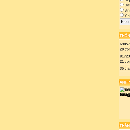
Đẹ
Đơn
Bìn
Ý k
THỐN
69857
20
tro
81723
21
tro
35
thà
ẢNH 
THÀN