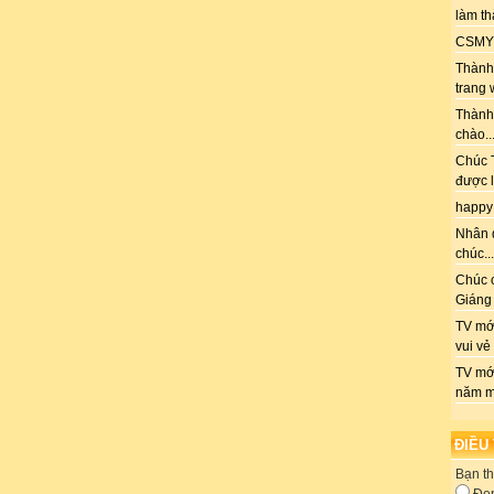
làm th
CSMY: 
Thành 
trang 
Thành
chào..
Chúc T
được l
happy
Nhân 
chúc...
Chúc 
Giáng 
TV mới
vui vẻ
TV mớ
năm m
ĐIỀU
Bạn th