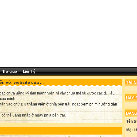
Trợ giúp
Liên hệ
n với website của ...
TÀI 
c chưa đăng ký làm thành viên, vì vậy chưa thể tải được các tài liệu
HÃY 
 của mình.
nhấn vào chữ
ĐK thành viên
ở phía bên trái, hoặc
xem phim hướng dẫn
ĐĂNG
ị có thể đăng nhập ở ngay phía bên trái.
Tên t
Mật k