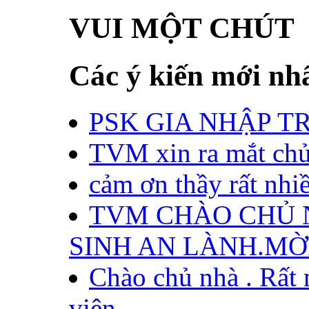
VUI MỘT CHÚT
Các ý kiến mới nh
PSK GIA NHẬP TR
TVM xin ra mắt chủ 
cảm ơn thầy rất nhiề
TVM CHÀO CHỦ N
SINH AN LÀNH.MỜI
Chào chủ nhà . Rất
viên...