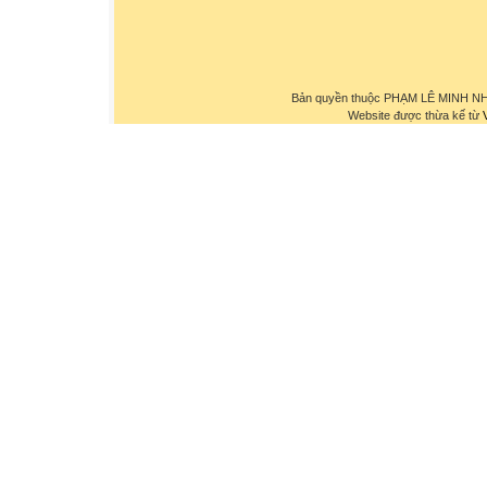
Bản quyền thuộc PHẠM LÊ MINH NHỰ
Website được thừa kế từ