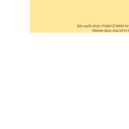
Bản quyền thuộc PHẠM LÊ MINH NHỰ
Website được thừa kế từ