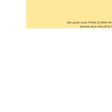
Bản quyền thuộc PHẠM LÊ MINH NHỰ
Website được thừa kế từ