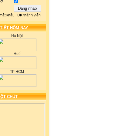
hớ
mật khẩu
ĐK thành viên
 TIẾT HÔM NAY
Hà Nội
Huế
TP HCM
MỘT CHÚT