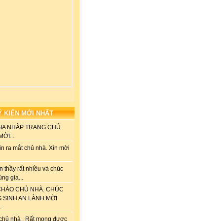
Ý KIẾN MỚI NHẤT
GIA NHẬP TRANG CHỦ
ỜI...
n ra mắt chủ nhà. Xin mời
 thầy rất nhiều và chúc
ùng gia...
HÀO CHỦ NHÀ. CHÚC
G SINH AN LÀNH.MỜI
.
chủ nhà . Rất mong được