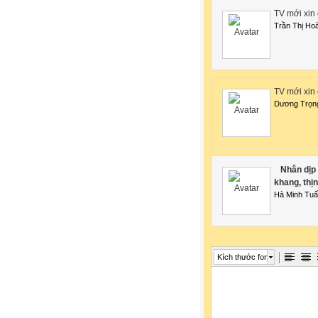
TV mới xin
Trần Thị Ho
TV mới xin 
Dương Trọn
Nhân dịp 
khang, thị
Hà Minh Tu
Kích thước font