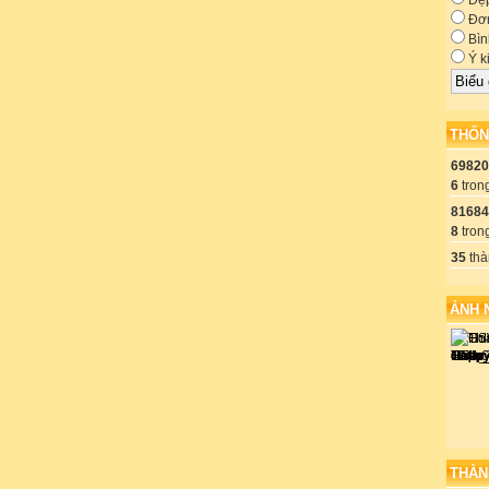
Đẹ
Đơn
Bìn
Ý k
THỐN
69820
6
tron
81684
8
tron
35
thà
ẢNH 
THÀN