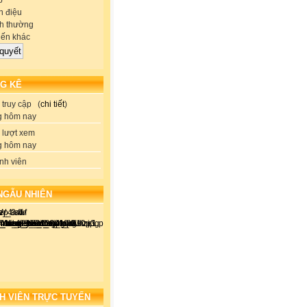
p
 điệu
h thường
iến khác
G KÊ
truy cập (
chi tiết
)
g hôm nay
lượt xem
g hôm nay
nh viên
NGẪU NHIÊN
H VIÊN TRỰC TUYẾN