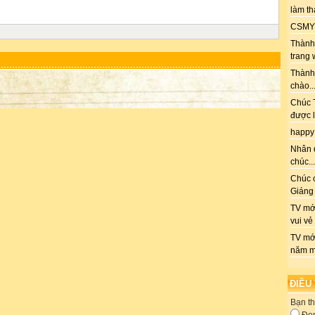
làm th
CSMY: 
Thành 
trang 
Thành
chào..
Chúc T
được l
happy
Nhân 
chúc...
Chúc 
Giáng 
TV mới
vui vẻ
TV mớ
năm m
ĐIỀU
Bạn th