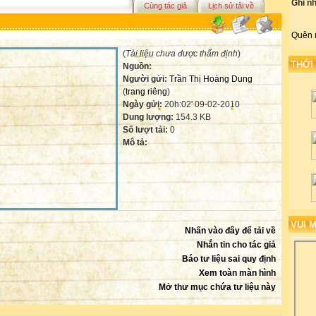
Ghi n
Cùng tác giả
Lịch sử tải về
Quên 
(
Tài liệu chưa được thẩm định
)
THỚI
Nguồn:
Người gửi:
Trần Thị Hoàng Dung
(
trang riêng
)
Ngày gửi:
20h:02' 09-02-2010
Dung lượng:
154.3 KB
Số lượt tải:
0
Mô tả:
VUI 
Nhấn vào đây để tải về
Nhắn tin cho tác giả
Báo tư liệu sai quy định
Xem toàn màn hình
Mở thư mục chứa tư liệu này