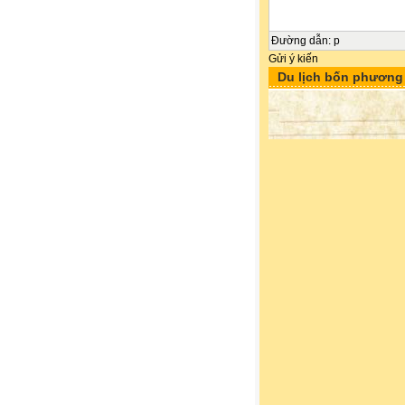
Đường dẫn
:
p
Gửi ý kiến
Du lịch bốn phương