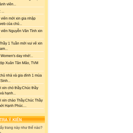
ành viên...
...
viên mới xin gia nhập
web của chủ...
 viên Nguyễn Văn Tình xin
.
hầy 1 Tuần mới vui vẽ xin
am...
 Women's day nhé!...
dịp Xuân Tân Mão, TVM
chủ nhà và gia đình 1 mùa
Sinh...
 xin chó thầy.Chúc thầy
 và hạnh...
i xin chào Thầy.Chúc Thầy
ới Hạnh Phúc....
 TRA Ý KIẾN
ấy trang này như thế nào?