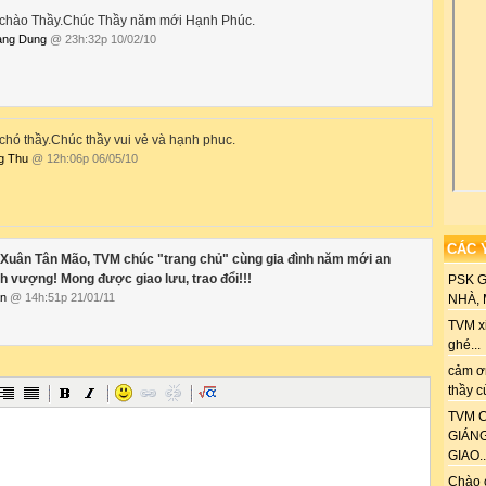
 chào Thầy.Chúc Thầy năm mới Hạnh Phúc.
àng Dung
@ 23h:32p 10/02/10
chó thầy.Chúc thầy vui vẻ và hạnh phuc.
g Thu
@ 12h:06p 06/05/10
CÁC 
Xuân Tân Mão, TVM chúc "trang chủ" cùng gia đình năm mới an
nh vượng! Mong được giao lưu, trao đổi!!!
PSK 
ấn
@ 14h:51p 21/01/11
NHÀ, M
TVM xi
ghé...
cảm ơn
thầy c
TVM C
GIÁN
GIAO..
Chào 