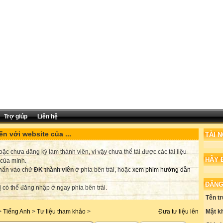
Trợ giúp
Liên hệ
n với website của ...
TÀI 
c chưa đăng ký làm thành viên, vì vậy chưa thể tải được các tài liệu
HÃY 
 của mình.
nhấn vào chữ
ĐK thành viên
ở phía bên trái, hoặc
xem phim hướng dẫn
ĐĂNG
ị có thể đăng nhập ở ngay phía bên trái.
Tên t
Mật k
>
Tiếng Anh
>
Tư liệu tham khảo
>
Đưa tư liệu lên