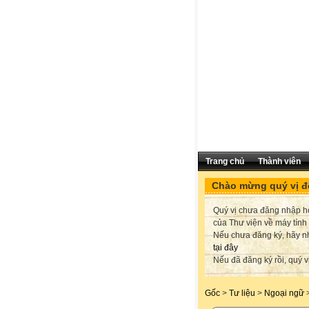
Trang chủ
Thành viên
Chào mừng quý vị đế
Quý vị chưa đăng nhập hoặ
của Thư viện về máy tính
Nếu chưa đăng ký, hãy 
tại đây
Nếu đã đăng ký rồi, quý v
Gốc
>
Tư liệu
>
Ngoại ngữ