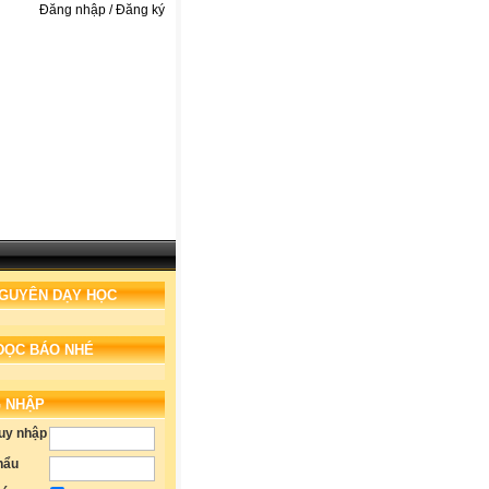
Đăng nhập / Đăng ký
NGUYÊN DẠY HỌC
ĐỌC BÁO NHÉ
 NHẬP
ruy nhập
hẩu