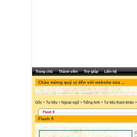
Trang chủ
Thành viên
Trợ giúp
Liên hệ
Chào mừng quý vị đến với website của ...
Gốc
>
Tư liệu
>
Ngoại ngữ
>
Tiếng Anh
>
Tư liệu tham khảo
>
Flash 9
Flash 9
(