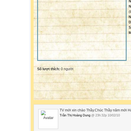
N
N
(
N
D
S
M
Số lượt thích:
0 người
TV mới xin chào Thầy.Chúc Thầy năm mới H
Trần Thị Hoàng Dung
@ 23h:32p 10/02/10