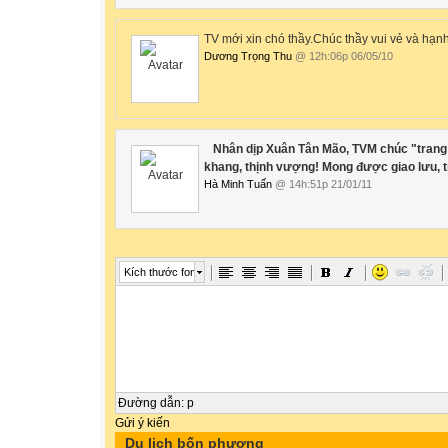
TV mới xin chó thầy.Chúc thầy vui vẻ và hạn
Dương Trọng Thu
@ 12h:06p 06/05/10
Nhân dịp Xuân Tân Mão, TVM chúc "trang 
khang, thịnh vượng! Mong được giao lưu, tr
Hà Minh Tuấn
@ 14h:51p 21/01/11
Kích thước font
Đường dẫn
:
p
Gửi ý kiến
Du lịch bốn phương