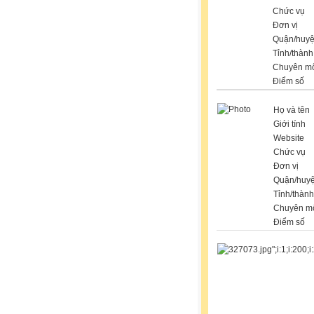
Chức vụ
Đơn vị
Quận/huy
Tỉnh/thành
Chuyên m
Điểm số
Họ và tên
Giới tính
Website
Chức vụ
Đơn vị
Quận/huy
Tỉnh/thành
Chuyên m
Điểm số