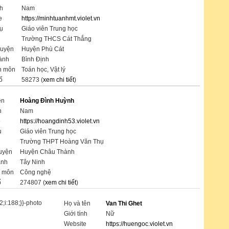
nh
Nam
e
https://minhtuanhmt.violet.vn
ụ
Giáo viên Trung học
Trường THCS Cát Thắng
huyện
Huyện Phù Cát
hành
Bình Định
n môn
Toán học, Vật lý
ố
58273 (
xem chi tiết
)
ên
Hoàng Đình Huỳnh
h
Nam
e
https://hoangdinh53.violet.vn
ụ
Giáo viên Trung học
Trường THPT Hoàng Văn Thụ
uyện
Huyện Châu Thành
ành
Tây Ninh
 môn
Công nghệ
ố
274807 (
xem chi tiết
)
Họ và tên
Van Thi Ghet
Giới tính
Nữ
Website
https://huengoc.violet.vn