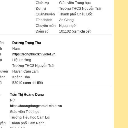
Chức vụ
Giáo viên Trung học
Đơn vị
Trường THCS Nguyễn Trãi
Quận/huyện
Thành phố Châu Đốc
Tỉnh/thành
An Giang
Chuyên môn
Ngoại ngữ
Điểm số
101102 (
xem chi tiết
)
tên
Dương Trọng Thu
nh
Nam
e
https://trongthucrkh.violet.vn
vụ
Hiệu trưởng
Trường THCS Nguyễn Trãi
huyện
Huyện Cam Lâm
hành
Khánh Hòa
ố
53010 (
xem chi tiết
)
n
Trần Thị Hoàng Dung
Nữ
https://hoangdungcamloi.violet.vn
Giáo viên Tiểu học
Trường Tiểu học Cam Lợi
yện
Thành phố Cam Ranh