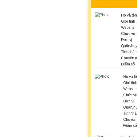
Họ và tên
Giới tính
Website
Chức vụ
Đơn vị
Quận/hu
Tỉnh/thà
Chuyên 
Điểm số
Họ và t
Giới tín
Website
Chức v
Đơn vị
Quận/h
Tỉnh/th
Chuyên
Điểm số