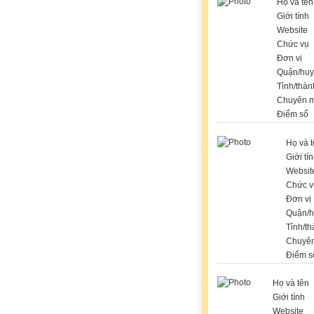
Họ và tên
Giới tính
Website
Chức vụ
Đơn vị
Quận/hu
Tỉnh/thàn
Chuyên 
Điểm số
Họ và 
Giới tí
Websit
Chức v
Đơn vị
Quận/
Tỉnh/t
Chuyê
Điểm s
Họ và tên
Giới tính
Website