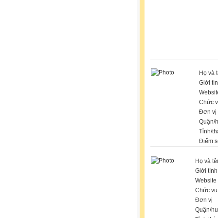
Họ và 
Giới tí
Websit
Chức 
Đơn vị
Quận/
Tỉnh/t
Điểm s
Họ và tê
Giới tính
Website
Chức vụ
Đơn vị
Quận/hu