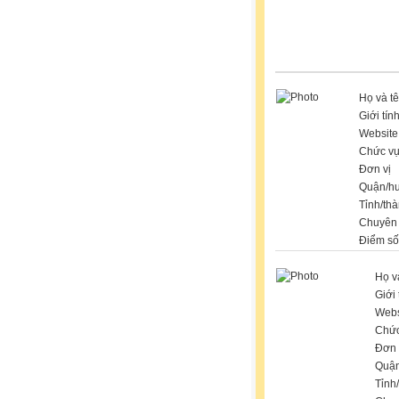
Họ và t
Giới tín
Website
Chức v
Đơn vị
Quận/h
Tỉnh/th
Chuyên
Điểm số
Họ v
Giới 
Webs
Chức
Đơn 
Quận
Tỉnh