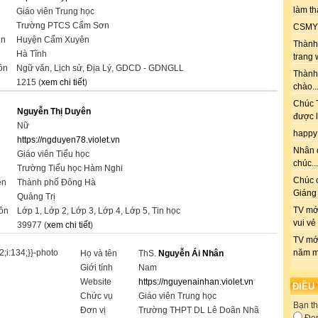
làm th
Giáo viên Trung học
Trường PTCS Cẩm Sơn
CSMY: 
ện
Huyện Cẩm Xuyên
Thành 
Hà Tĩnh
trang 
ôn
Ngữ văn, Lịch sử, Địa Lý, GDCD - GDNGLL
Thành
1215 (
xem chi tiết
)
chào..
Chúc T
Nguyễn Thị Duyên
được l
Nữ
happy
https://ngduyen78.violet.vn
Nhân 
Giáo viên Tiểu học
chúc...
Trường Tiểu học Hàm Nghi
Chúc 
ện
Thành phố Đông Hà
Giáng 
Quảng Trị
TV mới
ôn
Lớp 1, Lớp 2, Lớp 3, Lớp 4, Lớp 5, Tin học
vui vẻ
39977 (
xem chi tiết
)
TV mớ
năm m
Họ và tên
ThS.
Nguyễn Ái Nhân
Giới tính
Nam
Website
https://nguyenainhan.violet.vn
ĐIỀU
Chức vụ
Giáo viên Trung học
Bạn th
Đơn vị
Trường THPT DL Lê Doãn Nhã