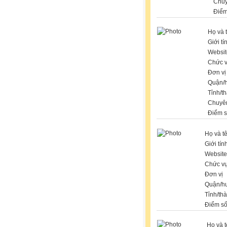
Chu
Điểm
Họ và 
Giới tí
Websit
Chức 
Đơn vị
Quận/
Tỉnh/t
Chuyê
Điểm 
Họ và t
Giới tín
Website
Chức v
Đơn vị
Quận/h
Tỉnh/th
Điểm s
Họ và 