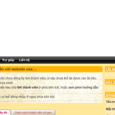
Trợ giúp
Liên hệ
n với website của ...
TÀI 
c chưa đăng ký làm thành viên, vì vậy chưa thể tải được các tài liệu
HÃY 
 của mình.
nhấn vào chữ
ĐK thành viên
ở phía bên trái, hoặc
xem phim hướng dẫn
ĐĂNG
ị có thể đăng nhập ở ngay phía bên trái.
Tên t
Mật k
ầy đủ
Danh sách thành viên rút gọn