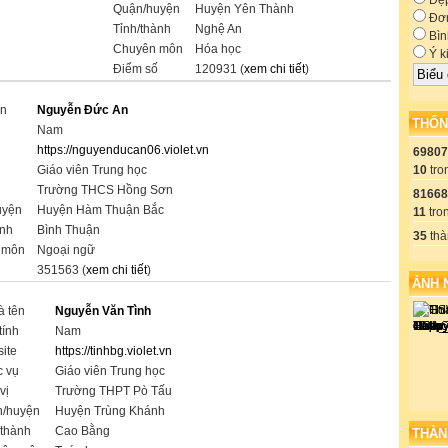
Đẹ
Quận/huyện
Huyện Yên Thành
Đơn
Tỉnh/thành
Nghệ An
Bìn
Chuyên môn
Hóa học
Ý k
Điểm số
120931 (
xem chi tiết
)
ên
Nguyễn Đức An
THỐN
h
Nam
https://nguyenducan06.violet.vn
69807
10
tro
ụ
Giáo viên Trung học
Trường THCS Hồng Sơn
81668
uyện
Huyện Hàm Thuận Bắc
11
tro
ành
Bình Thuận
35
thà
 môn
Ngoại ngữ
351563 (
xem chi tiết
)
ẢNH 
à tên
Nguyễn Văn Tình
tính
Nam
ite
https://tinhbg.violet.vn
 vụ
Giáo viên Trung học
vị
Trường THPT Pò Tấu
/huyện
Huyện Trùng Khánh
/thành
Cao Bằng
THÀN