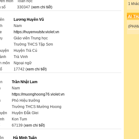
yên môn
Toán học
1 khác
 số
330347 (
xem chi tiết
)
AI T
tên
Lương Huyền Vũ
nh
Nam
(PHẠ
e
https://huyenvutstv.violet.vn
vụ
Giáo viên Trung học
Trường THCS Tập Sơn
huyện
Huyện Trà Cú
hành
Trà Vinh
n môn
Ngoại ngữ
số
17742 (
xem chi tiết
)
ên
Trần Nhật Lam
h
Nam
https://muonghoong76.violet.vn
ụ
Phó Hiệu trưởng
Trường THCS Mường Hoong
uyện
Huyện Đắk Glei
ành
Kon Tum
ố
67139 (
xem chi tiết
)
tên
Hà Minh Tuấn