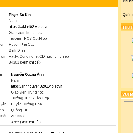
Ghi n
Phạm Sa Kin
Quên 
Nam
https://sakin402.violet.vn
THỚI
Giáo viên Trung học
Trường THCS Cát Hiệp
yện
Huyện Phù Cát
nh
Bình Định
môn
Vật lý, Công nghệ, GD hướng nghiệp
84302 (
xem chi tiết
)
ên
Nguyễn Quang Ánh
h
Nam
https://anhnguyen0201.violet.vn
ụ
Giáo viên Trung học
VUI 
Trường THCS Tân Hợp
uyện
Huyện Hướng Hóa
ành
Quảng Trị
 môn
Âm nhạc
3785 (
xem chi tiết
)