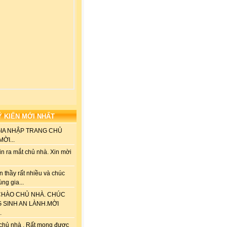
Ý KIẾN MỚI NHẤT
GIA NHẬP TRANG CHỦ
ỜI...
n ra mắt chủ nhà. Xin mời
 thầy rất nhiều và chúc
ùng gia...
HÀO CHỦ NHÀ. CHÚC
G SINH AN LÀNH.MỜI
.
chủ nhà . Rất mong được