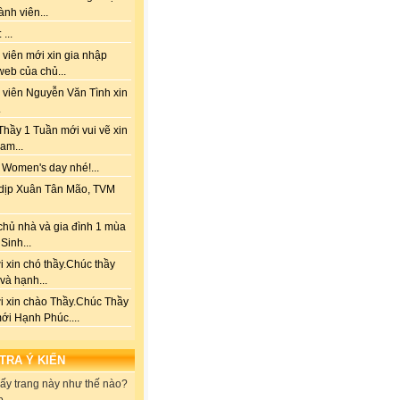
ành viên...
...
viên mới xin gia nhập
web của chủ...
 viên Nguyễn Văn Tình xin
.
hầy 1 Tuần mới vui vẽ xin
am...
 Women's day nhé!...
dịp Xuân Tân Mão, TVM
chủ nhà và gia đình 1 mùa
Sinh...
 xin chó thầy.Chúc thầy
 và hạnh...
i xin chào Thầy.Chúc Thầy
ới Hạnh Phúc....
 TRA Ý KIẾN
ấy trang này như thế nào?