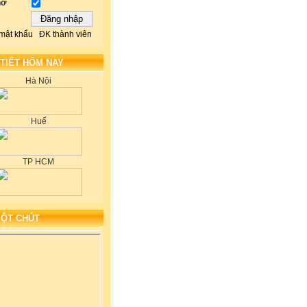
hớ
mật khẩu
ĐK thành viên
 TIẾT HÔM NAY
Hà Nội
Huế
TP HCM
MỘT CHÚT