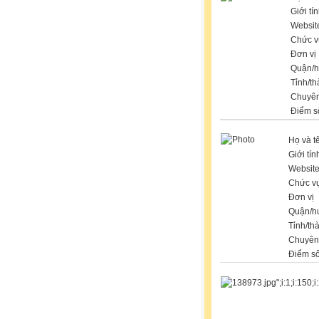
Giới tí
Websit
Chức v
Đơn vị
Quận/
Tỉnh/t
Chuyê
Điểm s
Họ và t
Giới tín
Websit
Chức v
Đơn vị
Quận/h
Tỉnh/th
Chuyên
Điểm s