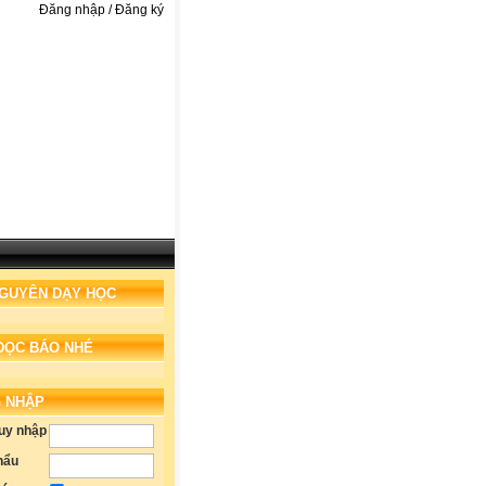
Đăng nhập / Đăng ký
NGUYÊN DẠY HỌC
ĐỌC BÁO NHÉ
 NHẬP
ruy nhập
hẩu