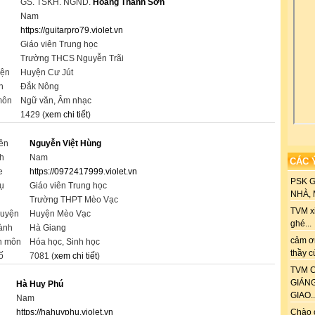
GS. TSKH. NGND.
Hoàng Thanh Sơn
Nam
https://guitarpro79.violet.vn
Giáo viên Trung học
Trường THCS Nguyễn Trãi
yện
Huyện Cư Jút
h
Đắk Nông
môn
Ngữ văn, Âm nhạc
1429 (
xem chi tiết
)
tên
Nguyễn Việt Hùng
nh
Nam
CÁC 
e
https://0972417999.violet.vn
PSK 
ụ
Giáo viên Trung học
NHÀ, M
Trường THPT Mèo Vạc
TVM xi
huyện
Huyện Mèo Vạc
ghé...
hành
Hà Giang
cảm ơn
n môn
Hóa học, Sinh học
thầy c
ố
7081 (
xem chi tiết
)
TVM C
GIÁN
Hà Huy Phú
GIAO..
Nam
Chào 
https://hahuyphu.violet.vn