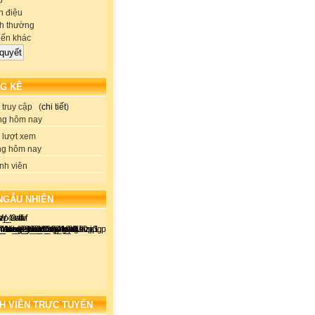
p
 điệu
h thường
iến khác
G KÊ
truy cập (
chi tiết
)
ng hôm nay
lượt xem
ng hôm nay
nh viên
NGẪU NHIÊN
H VIÊN TRỰC TUYẾN